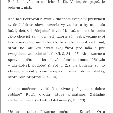
Božích slov" (porov. Hebr 5, 12). Verím, že pápež je
jedným z nich.
Keď nad Petrovou hlavou v dnešnom evanjeliu prehrmeli
tvrdé Ježišove slová, zaznela výzva, ktorá by nás mala
každý deň, v každej situácii viesť k uvažovaniu a konaniu:
„Kto chce ísť za mnou, nech zaprie sám seba, vezme svoj
kríž a nasleduje ma. Lebo kto by si chcel život zachrániť,
stratí ho, ale kto stratí svoj život pre mňa a pre
evanjelium, zachráni si ho" (Mk 8, 24 – 25). Ak pozorne a
správne počúvame tieto slová, nič nás nedonúti slúžiť „zlu
v akejkoľvek podobe" (1 Sol 5, 22), ale budeme sa ho
chrániť a robiť presne naopak – konať „dobré skutky,
ktoré Boh pripravil" (Ef 2, 10).
Ako si môžeme overiť, či správne počujeme a dobre
robíme? Podľa ovocia, ktoré prinášame. Základné
rozlíšenie nájdeš v Liste Galaťanom (5, 19 – 23).
Už som ticho. Pozorne počúvajme Svätého Otca