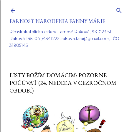
Preskočiť na hlavný obsah
FARNOSŤ NARODENIA PANNY MÁRIE
Rímskokatolícka cirkev Farnosť Raková, SK-023 51
Raková 145, 041/4341222, rakova.fara@gmail.com, IČO
31905145
LISTY BOŽÍM DOMÁCIM: POZORNE
POČÚVAŤ (24. NEDEĽA V CEZROČNOM
OBDOBÍ)