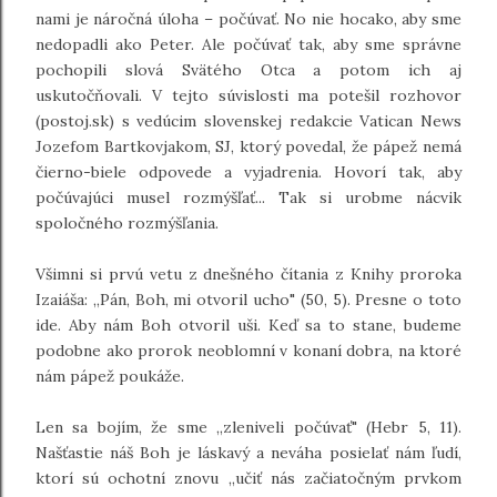
nami je náročná úloha – počúvať. No nie hocako, aby sme
nedopadli ako Peter. Ale počúvať tak, aby sme správne
pochopili slová Svätého Otca a potom ich aj
uskutočňovali. V tejto súvislosti ma potešil rozhovor
(postoj.sk) s vedúcim slovenskej redakcie Vatican News
Jozefom Bartkovjakom, SJ, ktorý povedal, že pápež nemá
čierno-biele odpovede a vyjadrenia. Hovorí tak, aby
počúvajúci musel rozmýšľať... Tak si urobme nácvik
spoločného rozmýšľania.
Všimni si prvú vetu z dnešného čítania z Knihy proroka
Izaiáša: „Pán, Boh, mi otvoril ucho" (50, 5). Presne o toto
ide. Aby nám Boh otvoril uši. Keď sa to stane, budeme
podobne ako prorok neoblomní v konaní dobra, na ktoré
nám pápež poukáže.
Len sa bojím, že sme „zleniveli počúvať" (Hebr 5, 11).
Našťastie náš Boh je láskavý a neváha posielať nám ľudí,
ktorí sú ochotní znovu „učiť nás začiatočným prvkom