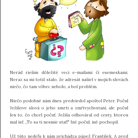
Nerád riešim dôležité veci e-mailami či esemeskami.
Neraz sa mi totiž stalo, že adresát našiel v mojich slovách
niečo, čo tam vôbec nebolo, a bol problém.
Niečo podobné nám dnes predviedol apoštol Peter. Počul
Ježišove slová o jeho smrti a zmŕtvychvstaní, ale počul
len to, čo chcel počuť. Ježiša odhováral od cesty, ktorou
mal ísť: „To sa ti nesmie stať!" Iné počul, iné pochopil.
Už túto nedeľu k nám prichádza pápež František. A pred