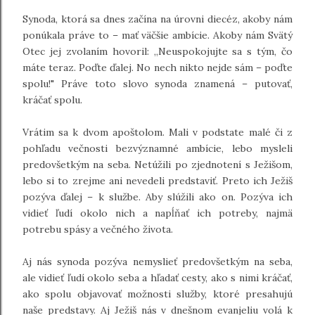
Synoda, ktorá sa dnes začína na úrovni diecéz, akoby nám
ponúkala práve to – mať väčšie ambície. Akoby nám Svätý
Otec jej zvolaním hovoril: „Neuspokojujte sa s tým, čo
máte teraz. Poďte ďalej. No nech nikto nejde sám – poďte
spolu!" Práve toto slovo synoda znamená – putovať,
kráčať spolu.
Vrátim sa k dvom apoštolom. Mali v podstate malé či z
pohľadu večnosti bezvýznamné ambície, lebo mysleli
predovšetkým na seba. Netúžili po zjednotení s Ježišom,
lebo si to zrejme ani nevedeli predstaviť. Preto ich Ježiš
pozýva ďalej – k službe. Aby slúžili ako on. Pozýva ich
vidieť ľudí okolo nich a napĺňať ich potreby, najmä
potrebu spásy a večného života.
Aj nás synoda pozýva nemyslieť predovšetkým na seba,
ale vidieť ľudí okolo seba a hľadať cesty, ako s nimi kráčať,
ako spolu objavovať možnosti služby, ktoré presahujú
naše predstavy. Aj Ježiš nás v dnešnom evanjeliu volá k