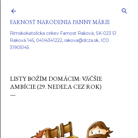
Preskočiť na hlavný obsah
FARNOSŤ NARODENIA PANNY MÁRIE
Rímskokatolícka cirkev Farnosť Raková, SK-023 51
Raková 145, 041/4341222, rakova@dcza.sk, IČO
31905145
LISTY BOŽÍM DOMÁCIM: VÄČŠIE
AMBÍCIE (29. NEDEĽA CEZ ROK)