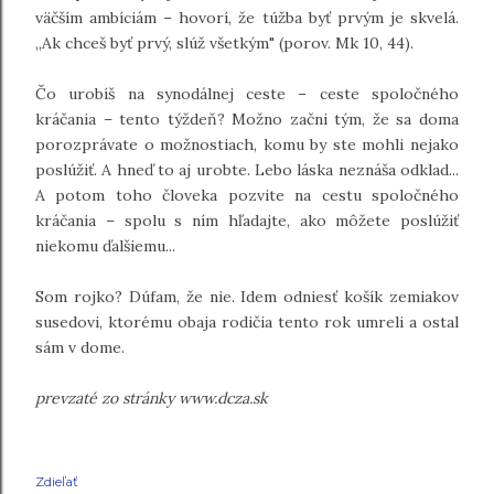
väčším ambíciám – hovorí, že túžba byť prvým je skvelá.
„Ak chceš byť prvý, slúž všetkým" (porov. Mk 10, 44).
Čo urobíš na synodálnej ceste – ceste spoločného
kráčania – tento týždeň? Možno začni tým, že sa doma
porozprávate o možnostiach, komu by ste mohli nejako
poslúžiť. A hneď to aj urobte. Lebo láska neznáša odklad...
A potom toho človeka pozvite na cestu spoločného
kráčania – spolu s ním hľadajte, ako môžete poslúžiť
niekomu ďalšiemu...
Som rojko? Dúfam, že nie. Idem odniesť košík zemiakov
susedovi, ktorému obaja rodičia tento rok umreli a ostal
sám v dome.
prevzaté zo stránky www.dcza.sk
Zdieľať