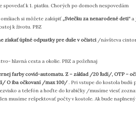
 spovedať k 1. piatku. Chorých po domoch nespovedám
. omšiach si môžete zakúpiť
„Sviečku za nenarodené deti“
a 
ostoj k životu. PBZ
e získať úplné odpustky pre duše v očistci
/návšteva cintor
tvo- hlavná cesta a okolie. PBZ a požehnaj
ernej farby covid-automatu. Z – základ /20 ľudí/, OTP – oč
dí/ O iba očkovaní /max 100/
. Pri vstupe do kostola budú p
ezvisko a telefón a hoďte do krabičky /musíme viesť zozn
, len musíme rešpektovať počty v kostole. Ak bude naplnený