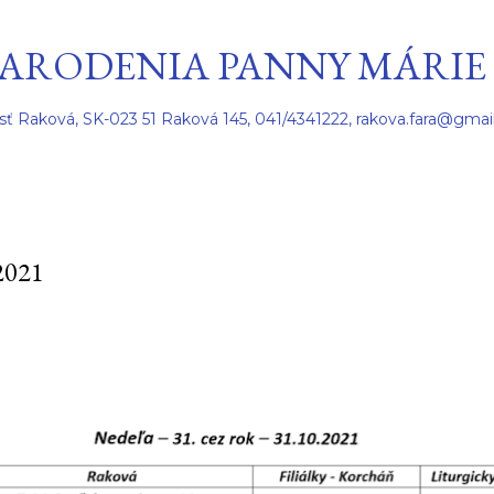
Preskočiť na hlavný obsah
ARODENIA PANNY MÁRIE
sť Raková, SK-023 51 Raková 145, 041/4341222, rakova.fara@gmai
2021