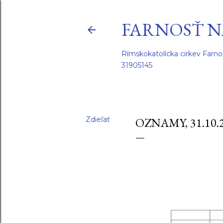
FARNOSŤ N
Rímskokatolícka cirkev Farno
31905145
Zdieľať
OZNAMY, 31.10.