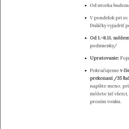
Od utorka budeme
V pondelok pri sv
Dušičky vyjadriť p
Od 1.-8.11. môžem
podmienky/
Upratovanie:
Fojs
Pokračujeme
v či
prekonaní /35 ľu
napíšte meno, pri
môžete ísť všetci
prosím vonku.