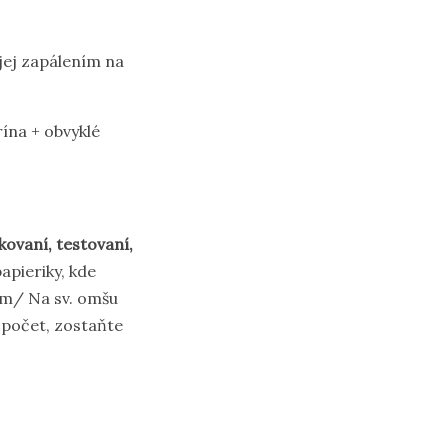
jej zapálením na
ína + obvyklé
kovaní, testovaní,
apieriky, kde
am/ Na sv. omšu
 počet, zostaňte