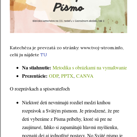
Katechéza je prevzatá zo stránky: www.tvoj-strom.info,
celú ju nájdete
TU
Na stiahnutie:
Metodika s obrázkami na vymaľovanie
Prezentácie:
ODP
,
PPTX
,
CANVA
O rozprávkach a spisovateľoch
Niektoré deti nevnímajú rozdiel medzi knihou
rozprávok a Svätým písmom. Je prirodzené, že pre
deti vyberáme z Písma príbehy, ktoré sú pre ne
zaujímavé, ľahko si zapamätajú hlavnú myšlienku,
poznajú dej aj jednotlivé postavy. No Sväté písmo je