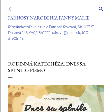
Preskočiť na hlavný obsah
FARNOSŤ NARODENIA PANNY MÁRIE
Rímskokatolícka cirkev Farnosť Raková, SK-023 51
Raková 145, 041/4341222, rakova@dcza.sk, IČO
31905145
RODINNÁ KATECHÉZA: DNES SA
SPLNILO PÍSMO