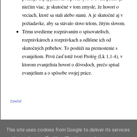
niečím viac, je skutočné v tom zmysle, že hovorí o
veciach, ktoré sa stali alebo stanú. A je skutočné aj v
požiadavke, aby sa stávalo slovo telom, žitým slovom.
Tému uvedieme rozprávaním o spisovateľoch,
rozprávkároch a rozprávkach a odlíšme ich od
skutočných príbehov. To poslúži na premostenie s
evanjeliom. Prvú časť totiž tvorí Prológ (Lk 1,1-4), v
ktorom evanjelista hovorí o dôvodoch, prečo spísal
evanjelium a o spôsobe svojej práce.
Zdieľať
This site uses cookies from Google to deliver its services