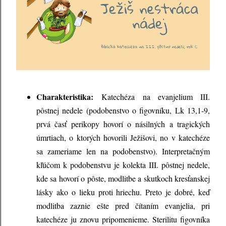
Charakteristika:
Katechéza na evanjelium III.
pôstnej nedele (podobenstvo o figovníku, Lk 13,1-9,
prvá časť perikopy hovorí o násilných a tragických
úmrtiach, o ktorých hovorili Ježišovi, no v katechéze
sa zameriame len na podobenstvo). Interpretačným
kľúčom k podobenstvu je kolekta III. pôstnej nedele,
kde sa hovorí o pôste, modlitbe a skutkoch kresťanskej
lásky ako o lieku proti hriechu. Preto je dobré, keď
modlitba zaznie ešte pred čítaním evanjelia, pri
katechéze ju znovu pripomenieme. Sterilitu figovníka