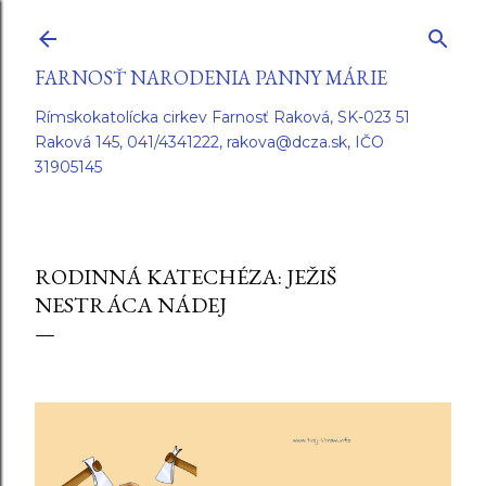
Preskočiť na hlavný obsah
FARNOSŤ NARODENIA PANNY MÁRIE
Rímskokatolícka cirkev Farnosť Raková, SK-023 51
Raková 145, 041/4341222, rakova@dcza.sk, IČO
31905145
RODINNÁ KATECHÉZA: JEŽIŠ
NESTRÁCA NÁDEJ