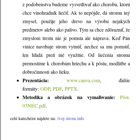
z podobenstva budeme vysvetľovať ako chorobu, ktorú
chce vinohradník liečiť. Ak to nepôjde, dá stromu iný
zmysel, použije jeho drevo na výrobu nejakých
predmetov alebo ako palivo. Tým sa chce zdôrazniť, že
zmyslom trestu nie je pomsta ale náprava. Keď Pán
vinice navrhuje strom vytnúť, nechce sa mu pomstiť,
len hľadá preň iné využitie. Od liečenia stromu
premostíme k chorobám hriechu a k pôstu, modlitbe a
dobročinnosti ako lieku.
Prezentácia:
www.canva.com
, ďalšie
formáty:
ODP
,
PDF
,
PPTX
.
Metodika a obrázok na vymaľovanie:
Pôst-
03NEC.pdf
.
celú katechézu nájdete na:
tvoj-strom.info