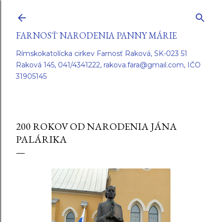
Preskočiť na hlavný obsah
FARNOSŤ NARODENIA PANNY MÁRIE
Rímskokatolícka cirkev Farnosť Raková, SK-023 51
Raková 145, 041/4341222, rakova.fara@gmail.com, IČO
31905145
200 ROKOV OD NARODENIA JÁNA
PALÁRIKA