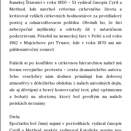
Banskej Štiavnici v roku 1850 – 51 vydával časopis Cyril a
Method, kde navrhol reformu cirkevného života a
kritizoval vyšších cirkevných hodnostárov za protiľudový
postoj a odnárodňovaciu politiku. Obvinili ho, že šíri
nebezpečné myšlienky a odvtedy žil v ustavičnom
podozrievaní. Pôsobil na nemeckej fare v Pešti a od roku
1962 v Majcichove pri Trnave, kde v roku 1870 ani nie
päťdesiatročný zomrel.
Palárik si po konflikte s cirkevnou hierarchiou našiel inú
formu verejného protestu – cestu dramatického autora.
Jeho veselohry nám dodnes prinášajú kus dobovej
atmosféry z dôležitého obdobia z našich národných dejín,
ale aj dôvtipný a hravý konverzačný text, plný optimizmu
a bohatý na aforizmy, ktorý bol predtým na našich
javiskách neznámy.
Diela:
Spočiatku bol činný najmä v periodikách; vydával časopis
Cyrill a Method, neskôr redigoval Katolícke noviny pre