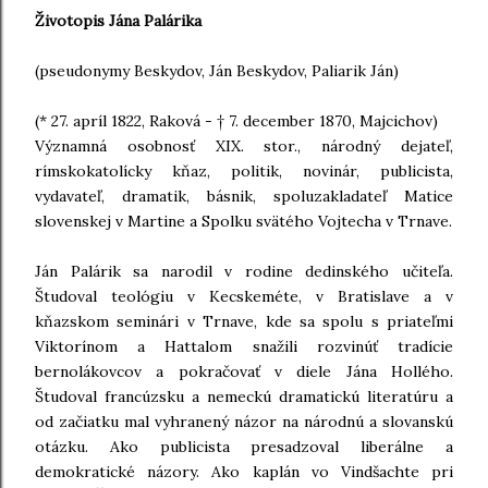
Životopis Jána Palárika
(pseudonymy Beskydov, Ján Beskydov, Paliarik Ján)
(* 27. apríl 1822, Raková - † 7. december 1870, Majcichov)
Významná osobnosť XIX. stor., národný dejateľ,
rímskokatolícky kňaz, politik, novinár, publicista,
vydavateľ, dramatik, básnik, spoluzakladateľ Matice
slovenskej v Martine a Spolku svätého Vojtecha v Trnave.
Ján Palárik sa narodil v rodine dedinského učiteľa.
Študoval teológiu v Kecskeméte, v Bratislave a v
kňazskom seminári v Trnave, kde sa spolu s priateľmi
Viktorínom a Hattalom snažili rozvinúť tradície
bernolákovcov a pokračovať v diele Jána Hollého.
Študoval francúzsku a nemeckú dramatickú literatúru a
od začiatku mal vyhranený názor na národnú a slovanskú
otázku. Ako publicista presadzoval liberálne a
demokratické názory. Ako kaplán vo Vindšachte pri