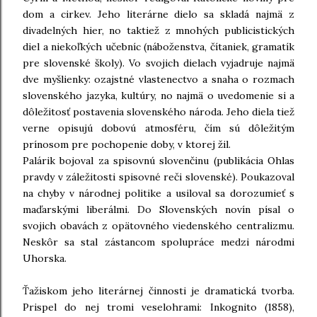
dom a cirkev. Jeho literárne dielo sa skladá najmä z
divadelných hier, no taktiež z mnohých publicistických
diel a niekoľkých učebníc (náboženstva, čítaniek, gramatík
pre slovenské školy). Vo svojich dielach vyjadruje najmä
dve myšlienky: ozajstné vlastenectvo a snaha o rozmach
slovenského jazyka, kultúry, no najmä o uvedomenie si a
dôležitosť postavenia slovenského národa. Jeho diela tiež
verne opisujú dobovú atmosféru, čím sú dôležitým
prínosom pre pochopenie doby, v ktorej žil.
Palárik bojoval za spisovnú slovenčinu (publikácia Ohlas
pravdy v záležitosti spisovné reči slovenské). Poukazoval
na chyby v národnej politike a usiloval sa dorozumieť s
maďarskými liberálmi. Do Slovenských novín písal o
svojich obavách z opätovného viedenského centralizmu.
Neskôr sa stal zástancom spolupráce medzi národmi
Uhorska.
Ťažiskom jeho literárnej činnosti je dramatická tvorba.
Prispel do nej tromi veselohrami: Inkognito (1858),