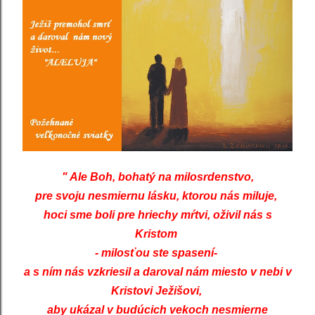
" Ale Boh, bohatý na milosrdenstvo,
pre svoju nesmiernu lásku, ktorou nás miluje,
hoci sme boli pre hriechy mŕtvi, oživil nás s
Kristom
- milosťou ste spasení-
a s ním nás vzkriesil a daroval nám miesto v nebi v
Kristovi Ježišovi,
aby ukázal v budúcich vekoch nesmierne