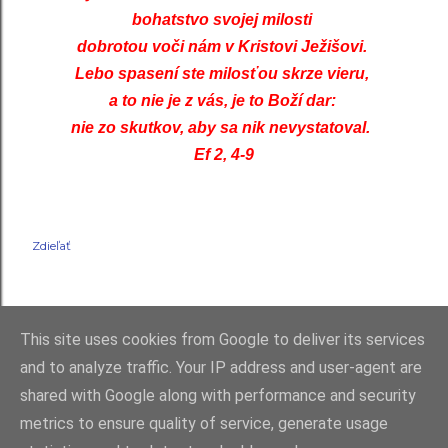
bohatstvo svojej milosti
dobrotou voči nám v Kristovi Ježišovi.
Lebo spasení ste milosťou skrze vieru,
a to nie je z vás, je to Boží dar:
nie zo skutkov, aby sa nik nevystatoval.
Ef 2, 4-9
Zdieľať
This site uses cookies from Google to deliver its services
and to analyze traffic. Your IP address and user-agent are
shared with Google along with performance and security
Používa službu Blogger
metrics to ensure quality of service, generate usage