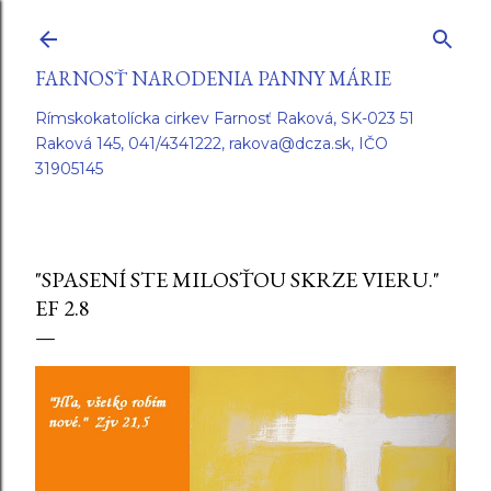
Preskočiť na hlavný obsah
FARNOSŤ NARODENIA PANNY MÁRIE
Rímskokatolícka cirkev Farnosť Raková, SK-023 51
Raková 145, 041/4341222, rakova@dcza.sk, IČO
31905145
"SPASENÍ STE MILOSŤOU SKRZE VIERU."
EF 2.8