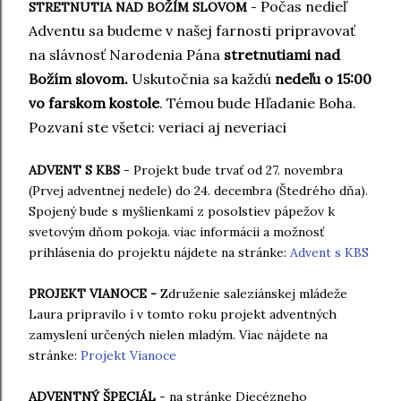
Počas nedieľ
STRETNUTIA NAD BOŽÍM SLOVOM
-
Adventu sa budeme v našej farnosti pripravovať
na slávnosť Narodenia Pána
stretnutiami nad
Božím slovom.
Uskutočnia sa každú
nedeľu o 15:00
vo farskom kostole
. Témou bude Hľadanie Boha.
Pozvaní ste všetci: veriaci aj neveriaci
ADVENT S KBS
- Projekt bude trvať od 27. novembra
(Prvej adventnej nedele) do 24. decembra (Štedrého dňa).
Spojený bude s myšlienkami z posolstiev pápežov k
svetovým dňom pokoja. viac informácii a možnosť
prihlásenia do projektu nájdete na stránke:
Advent s KBS
PROJEKT VIANOCE -
Združenie saleziánskej mládeže
Laura pripravilo i v tomto roku projekt adventných
zamyslení určených nielen mladým. Viac nájdete na
stránke:
Projekt Vianoce
ADVENTNÝ ŠPECIÁL
- na stránke Diecézneho