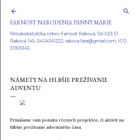
Preskočiť na hlavný obsah
FARNOSŤ NARODENIA PANNY MÁRIE
Rímskokatolícka cirkev Farnosť Raková, SK-023 51
Raková 145, 041/4341222, rakova.fara@gmail.com, IČO
31905145
NÁMETY NA HLBŠIE PREŽÍVANIE
ADVENTU
Prinášame vám ponuku rôznych projektov, či aktivít na
hlbšie prežívanie adventného času.