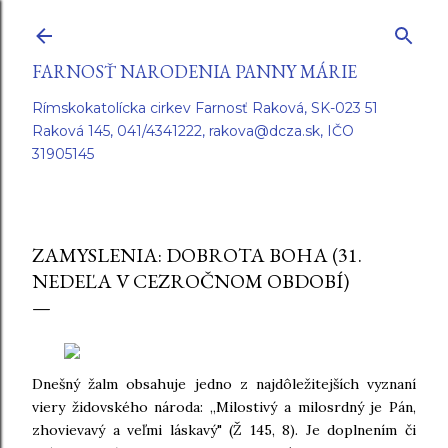
Preskočiť na hlavný obsah
FARNOSŤ NARODENIA PANNY MÁRIE
Rímskokatolícka cirkev Farnosť Raková, SK-023 51
Raková 145, 041/4341222, rakova@dcza.sk, IČO
31905145
ZAMYSLENIA: DOBROTA BOHA (31.
NEDEĽA V CEZROČNOM OBDOBÍ)
Dnešný žalm obsahuje jedno z najdôležitejších vyznaní
viery židovského národa: „Milostivý a milosrdný je Pán,
zhovievavý a veľmi láskavý" (Ž 145, 8). Je doplnením či