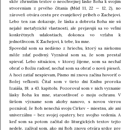
skôr zhrnutím textov o neochvejnej láske Boha k svojim
stvoreniam z prvého čítania (Múd 11, 22 — 12, 2), no
zároveň otvára cestu pre evanjeliový príbeh o Zachejovi.
Lebo ten zas dokazuje, že láska a dobrota Boha nie sú
nejaké metafyzické vlastnosti, ale prejavujú sa vo veľmi
konkrétnych udalostiach, dokonca vo vzťahu k
jednotlivcom. K Zachejovi, k tebe, ku mne.
Spovedal som sa nedávno z hriechu, ktorý sa niekomu
môže zdať podivný. Vyznával som sa, že som prestal
spievať. Lebo situáciou, v ktorej žijeme, som sa nechal
obrať o Božiu radosť, nechal som sa obrať o novú pieseň.
A hoci zatiaľ nespievam, Písmo mi znova začína hovoriť o
Božej veľkosti. Čítal som v tieto dni Knihu proroka
Izaiáša, 18. a 43. kapitolu. Pozoroval som v nich vyznanie
lásky Boha ku mne, starostlivosť o moju ochranu. V
širšom význame som akoby nanovo, s novou vierou
poznával, že Boh nenechá svoju Cirkev – miestnu, ale ani
univerzálnu – bez svojej opatery, bez svojho vedenia. A
keď som sa potom začítal do liturgických textov tejto
nedele, zažíval som, ako mi Boh znovu otvára srdce pre