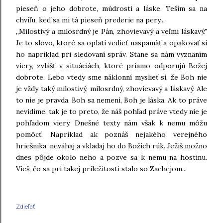
pieseň o jeho dobrote, múdrosti a láske. Teším sa na
chvíľu, keď sa mi tá pieseň prederie na pery...
„Milostivý a milosrdný je Pán, zhovievavý a veľmi láskavý."
Je to slovo, ktoré sa oplatí vedieť naspamäť a opakovať si
ho napríklad pri sledovaní správ. Stane sa nám vyznaním
viery, zvlášť v situáciách, ktoré priamo odporujú Božej
dobrote. Lebo vtedy sme náklonní myslieť si, že Boh nie
je vždy taký milostivý, milosrdný, zhovievavý a láskavý. Ale
to nie je pravda. Boh sa nemení, Boh je láska. Ak to práve
nevidíme, tak je to preto, že náš pohľad práve vtedy nie je
pohľadom viery. Dnešné texty nám však k nemu môžu
pomôcť. Napríklad ak poznáš nejakého verejného
hriešnika, neváhaj a vkladaj ho do Božích rúk. Ježiš možno
dnes pôjde okolo neho a pozve sa k nemu na hostinu.
Vieš, čo sa pri takej príležitosti stalo so Zachejom...
Zdieľať