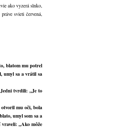
evie ako vyzerá slnko,
práve svieti červená,
ato, blatom mu potrel
 umyl sa a vrátil sa
Jedni tvrdili: „Je to
 otvoril mu oči, bola
i blato, umyl som sa a
ní vraveli: „Ako môže