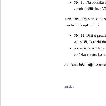
SN_10. Na obrázku Je
z nich zložili slovo 
Ježiš chce, aby sme sa po
mnohí ľudia úplne slepí.
SN_11. Deti si prezrú
Ale stačí, ak rozlú
Ak si ju nevšimli sa
obrázku niekto, komu 
celú katechézu nájdete na s
Zdieľať