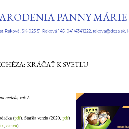
Preskočiť na hlavný obsah
ARODENIA PANNY MÁRIE
sť Raková, SK-023 51 Raková 145, 041/4341222, rakova@dcza.sk, 
CHÉZA: KRÁČAŤ K SVETLU
tna nedeľa, rok A
adačka (
pdf
). Staršia verzia (2020,
pdf
)
tx
,
canva
)