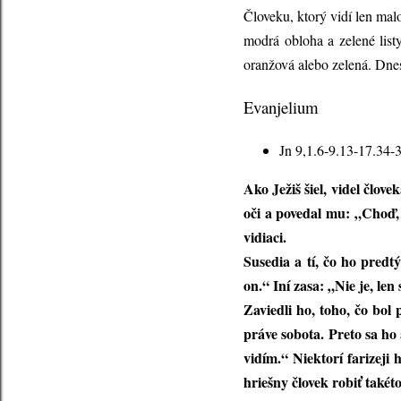
Človeku, ktorý vidí len malo
modrá obloha a zelené listy
oranžová alebo zelená. Dnes
Evanjelium
Jn 9,1.6-9.13-17.34-
Ako Ježiš šiel, videl člov
oči a povedal mu: „Choď, 
vidiaci.
Susedia a tí, čo ho predtý
on.“ Iní zasa: „Nie je, le
Zaviedli ho, toho, čo bol 
práve sobota. Preto sa ho a
vidím.“ Niektorí farizeji
hriešny človek robiť takét