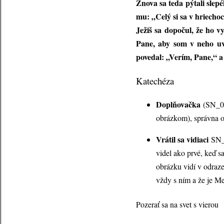
Znova sa teda pýtali slep
mu: „Celý si sa v hriecho
Ježiš sa dopočul, že ho v
Pane, aby som v neho uve
povedal: „Verím, Pane,“ a
Katechéza
Doplňovačka
(SN_06
obrázkom), správna 
Vrátil sa vidiaci
SN_0
videl ako prvé, keď s
obrázku vidí v odraze 
vždy s ním a že je M
Pozerať sa na svet s vierou