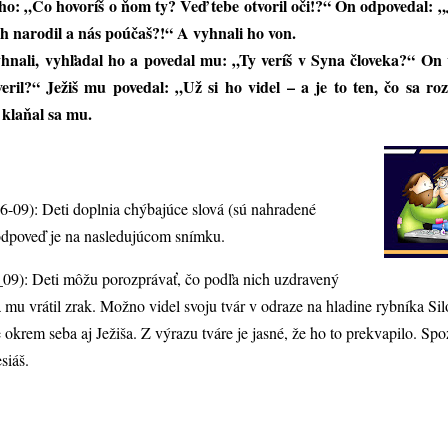
ého: „Čo hovoríš o ňom ty? Veď tebe otvoril oči!?“ On odpovedal: „
ch narodil a nás poúčaš?!“ A vyhnali ho von.
yhnali, vyhľadal ho a povedal mu: „Ty veríš v Syna človeka?“ On v
ril?“ Ježiš mu povedal: „Už si ho videl – a je to ten, čo sa ro
 klaňal sa mu.
-09): Deti doplnia chýbajúce slová (sú nahradené
odpoveď je na nasledujúcom snímku.
9): Deti môžu porozprávať, čo podľa nich uzdravený
a mu vrátil zrak. Možno videl svoju tvár v odraze na hladine rybníka S
okrem seba aj Ježiša. Z výrazu tváre je jasné, že ho to prekvapilo. Spoz
esiáš.