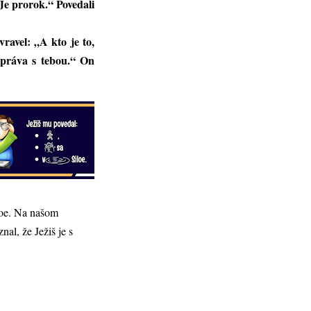
Je prorok.“ Povedali
ravel: „A kto je to,
zpráva s tebou.“ On
iloe. Na našom
nal, že Ježiš je s