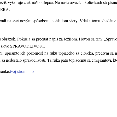
žiš vyšetruje zrak nášho slepca. Na nastavovacích kolieskach sú písmen
VIERA.
zerali na svet novým spôsobom, pohľadom viery. Vďaka tomu zbadáme 
 obrázok. Pokúsia sa prečítať nápis za Ježišom. Hovorí sa tam: „Spravo
štia slovo SPRAVODLIVOSŤ.
mi, upriamte ich pozornosť na ruku topiaceho sa človeka, predtým sa mô
sa nedostalo spravodlivosti. Tá ruka patrí topiacemu sa emigrantovi, kt
tránke:
tvoj-strom.info