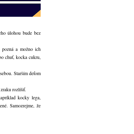
Jeho úlohou bude bez
ré pozná a možno ich
o chuť, kocka cukru,
 sebou. Starším deťom
raku rozlíšiť.
apríklad kocky lega,
vené. Samozrejme, že