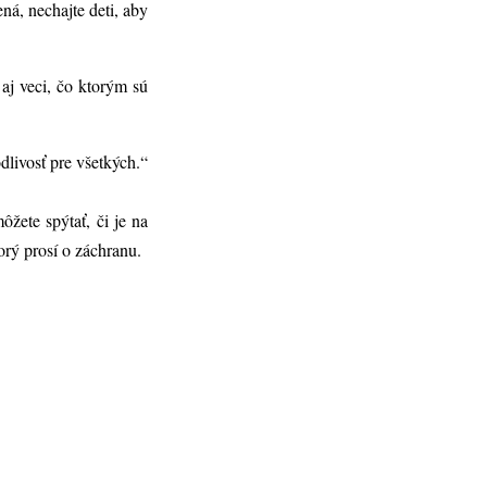
á, nechajte deti, aby
aj veci, čo ktorým sú
dlivosť pre všetkých.“
žete spýtať, či je na
orý prosí o záchranu.