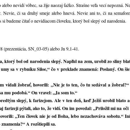
 alebo nevidí vôbec, sa žije naozaj ťažko. Strašne veľa vecí nepozná. N
. Nevie, či sa druhý smeje alebo hnevá. Nevie ani to, či na semafore 
 si budeme čítať o nevidiacom človeku, ktorý bol slepý od narodenia.
38 (prezentácia, SN_03-05) alebo Jn 9,1-41.
eka, ktorý bol od narodenia slepý. Napľul na zem, urobil zo sliny bl
umy sa v rybníku Siloe,“ čo v preklade znamená: Poslaný. On šiel,
m vídali žobrať, hovorili: „Nie je to ten, čo tu sedával a žobral?“ 
n sa mu podobá.“ On vravel: „Ja som to.“
predtým slepý, k farizejom. Ale v ten deň, keď Ježiš urobil blato a
j farizeji pýtali, ako to, že vidí. On im povedal: „Priložil mi na oč
 hovorili: „Ten človek nie je od Boha, lebo nezachováva sobotu.“ I
o znamenia?“ A rozštiepili sa.