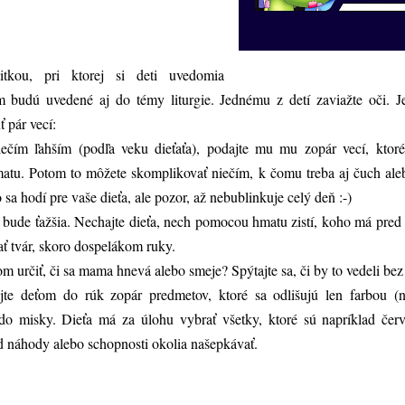
itkou, pri ktorej si deti uvedomia
ým budú uvedené aj do témy liturgie. Jednému z detí zaviažte oči. 
 pár vecí:
iečím ľahším (podľa veku dieťaťa), podajte mu mu zopár vecí, kto
tu. Potom to môžete skomplikovať niečím, k čomu treba aj čuch aleb
sa hodí pre vaše dieťa, ale pozor, až nebublinkuje celý deň :-)
bude ťažšia. Nechajte dieťa, nech pomocou hmatu zistí, koho má pred
ť tvár, skoro dospelákom ruky.
 určiť, či sa mama hnevá alebo smeje? Spýtajte sa, či by to vedeli bez z
te deťom do rúk zopár predmetov, ktoré sa odlišujú len farbou (n
do misky. Dieťa má za úlohu vybrať všetky, ktoré sú napríklad čer
od náhody alebo schopnosti okolia našepkávať.