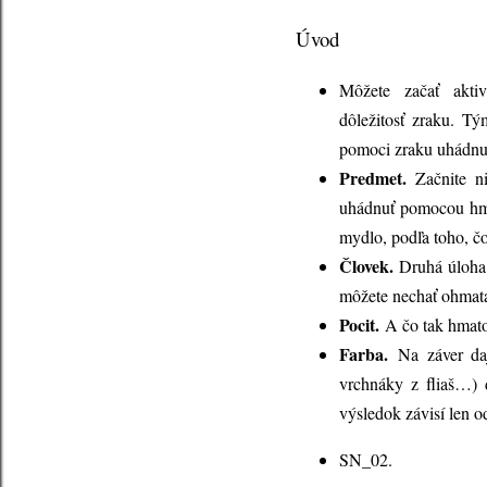
Úvod
Môžete začať aktiv
dôležitosť zraku. T
pomoci zraku uhádnuť
Predmet.
Začnite n
uhádnuť pomocou hma
mydlo, podľa toho, čo 
Človek.
Druhá úloha 
môžete nechať ohmata
Pocit.
A čo tak hmatom
Farba.
Na záver daj
vrchnáky z fliaš…) 
výsledok závisí len 
SN_02.