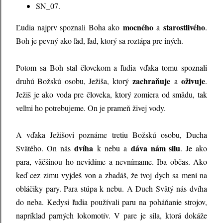
SN_07.
mocného
starostlivého
Ľudia najprv spoznali Boha ako
a
.
Boh je pevný ako ľad, ľad, ktorý sa roztápa pre iných.
Potom sa Boh stal človekom a ľudia vďaka tomu spoznali
zachraňuje
oživuje
druhú Božskú osobu, Ježiša, ktorý
a
.
Ježiš je ako voda pre človeka, ktorý zomiera od smädu, tak
veľmi ho potrebujeme. On je prameň živej vody.
A vďaka Ježišovi poznáme tretiu Božskú osobu, Ducha
dvíha
dáva nám silu
Svätého. On nás
k nebu a
. Je ako
para, väčšinou ho nevidíme a nevnímame. Iba občas. Ako
keď cez zimu vyjdeš von a zbadáš, že tvoj dych sa mení na
obláčiky pary. Para stúpa k nebu. A Duch Svätý nás dvíha
do neba. Kedysi ľudia používali paru na poháňanie strojov,
napríklad parných lokomotív. V pare je sila, ktorá dokáže