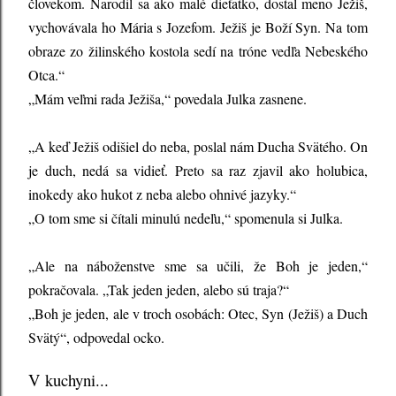
človekom. Narodil sa ako malé dieťatko, dostal meno Ježiš,
vychovávala ho Mária s Jozefom. Ježiš je Boží Syn. Na tom
obraze zo žilinského kostola sedí na tróne vedľa Nebeského
Otca.“
„Mám veľmi rada Ježiša,“ povedala Julka zasnene.
„A keď Ježiš odišiel do neba, poslal nám Ducha Svätého. On
je duch, nedá sa vidieť. Preto sa raz zjavil ako holubica,
inokedy ako hukot z neba alebo ohnivé jazyky.“
„O tom sme si čítali minulú nedeľu,“ spomenula si Julka.
„Ale na náboženstve sme sa učili, že Boh je jeden,“
pokračovala. „Tak jeden jeden, alebo sú traja?“
„Boh je jeden, ale v troch osobách: Otec, Syn (Ježiš) a Duch
Svätý“, odpovedal ocko.
V kuchyni...