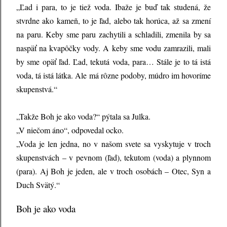
„Ľad i para, to je tiež voda. Ibaže je buď tak studená, že
stvrdne ako kameň, to je ľad, alebo tak horúca, až sa zmení
na paru. Keby sme paru zachytili a schladili, zmenila by sa
naspäť na kvapôčky vody. A keby sme vodu zamrazili, mali
by sme opäť ľad. Ľad, tekutá voda, para… Stále je to tá istá
voda, tá istá látka. Ale má rôzne podoby, múdro im hovoríme
skupenstvá.“
„Takže Boh je ako voda?“ pýtala sa Julka.
„V niečom áno“, odpovedal ocko.
„Voda je len jedna, no v našom svete sa vyskytuje v troch
skupenstvách – v pevnom (ľad), tekutom (voda) a plynnom
(para). Aj Boh je jeden, ale v troch osobách – Otec, Syn a
Duch Svätý.“
Boh je ako voda