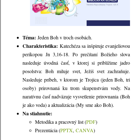
Téma:
Jeden Boh v troch osobách.
Charakteristika:
Katechéza sa inšpiruje evanjeliovou
perikopou Jn 3,16-18. Po prečítaní Božieho slova
nasleduje úvodná časť, v ktorej si priblížime jadro
posolstva: Boh miluje svet, Ježiš svet zachraňuje.
Nasleduje príbeh, v ktorom je Trojica (jeden Boh, tri
osoby) prirovnaná ku trom skupenstvám vody. Na
naratívnu časť nadväzuje vysvetlenie prirovnania (Boh
je ako voda) a aktualizácia (My sme ako Boh).
Na stiahnutie:
Metodika a pracovný list (
PDF
)
Prezentácia (
PPTX
,
CANVA
)