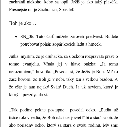
zachránil niekoho, keby sa topil. Ježiš je ako taký plavčík.
Presnejšie on je Záchranca, Spasiteľ.
Boh je ako…
SN_06. Túto časť môžete zároveň predviesť. Budete
potrebovať pohár, zopár kociek ľadu a hrnček.
Julka, myslím, že je druháčka, sa s ockom rozprávala práve o
tomto evanjeliu. Vŕtala jej v hlave otázka: „Ja tomu
nerozumiem,“ hovorila. „Povedal si, že Ježiš je Boh. Miško
zase hovoril, že Boh je v nebi, taký ten s veľkou bradou. A
že ešte je tam nejaký Svätý Duch. Ja už neviem, ktorý je
ktorý,“ povzdychla si.
„Tak poďme pekne postupne“, povedal ocko. „Ľudia už
tisíce rokov vedia, že Boh nás i celý svet ľúbi a stará sa oň. Je
ako poriadny ocko, ktorý sa stará o svoju rodinu. My sme