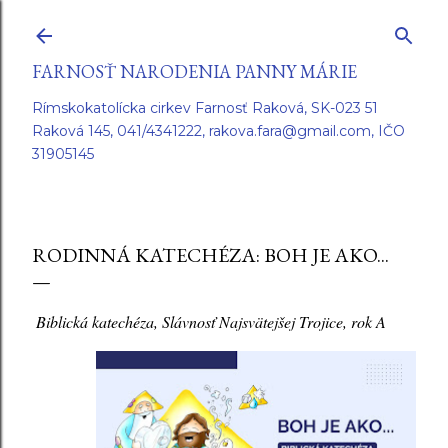
Preskočiť na hlavný obsah
FARNOSŤ NARODENIA PANNY MÁRIE
Rímskokatolícka cirkev Farnosť Raková, SK-023 51
Raková 145, 041/4341222, rakova.fara@gmail.com, IČO
31905145
RODINNÁ KATECHÉZA: BOH JE AKO...
Biblická katechéza, Slávnosť Najsvätejšej Trojice, rok A