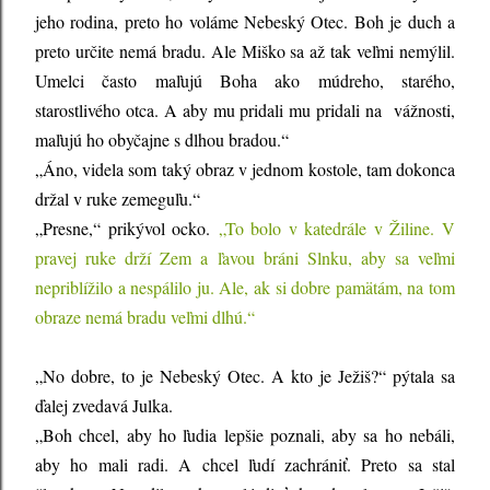
jeho rodina, preto ho voláme Nebeský Otec. Boh je duch a
preto určite nemá bradu. Ale Miško sa až tak veľmi nemýlil.
Umelci často maľujú Boha ako múdreho, starého,
starostlivého otca. A aby mu pridali mu pridali na vážnosti,
maľujú ho obyčajne s dlhou bradou.“
„Áno, videla som taký obraz v jednom kostole, tam dokonca
držal v ruke zemeguľu.“
„Presne,“ prikývol ocko.
„To bolo v katedrále v Žiline. V
pravej ruke drží Zem a ľavou bráni Slnku, aby sa veľmi
nepriblížilo a nespálilo ju. Ale, ak si dobre pamätám, na tom
obraze nemá bradu veľmi dlhú.“
„No dobre, to je Nebeský Otec. A kto je Ježiš?“ pýtala sa
ďalej zvedavá Julka.
„Boh chcel, aby ho ľudia lepšie poznali, aby sa ho nebáli,
aby ho mali radi. A chcel ľudí zachrániť. Preto sa stal