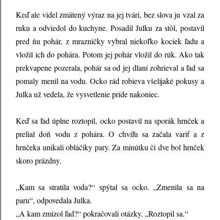
Keď ale videl zmätený výraz na jej tvári, bez slova ju vzal za
ruku a odviedol do kuchyne. Posadil Julku za stôl, postavil
pred ňu pohár, z mrazničky vybral niekoľko kociek ľadu a
vložil ich do pohára. Potom jej pohár vložil do rúk. Ako tak
prekvapene pozerala, pohár sa od jej dlaní zohrieval a ľad sa
pomaly menil na vodu. Ocko rád robieva všelijaké pokusy a
Julka už vedela, že vysvetlenie príde nakoniec.
Keď sa ľad úplne roztopil, ocko postavil na sporák hrnček a
prelial doň vodu z pohára. O chvíľu sa začala variť a z
hrnčeka unikali obláčiky pary. Za minútku či dve bol hrnček
skoro prázdny.
„Kam sa stratila voda?“ spýtal sa ocko. „Zmenila sa na
paru“, odpovedala Julka.
„A kam zmizol ľad?“ pokračovali otázky. „Roztopil sa.“