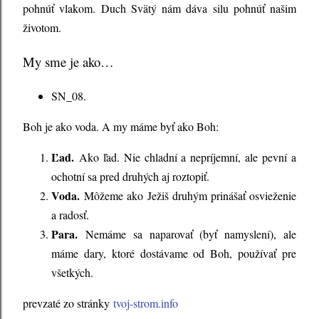
pohnúť vlakom. Duch Svätý nám dáva silu pohnúť našim
životom.
My sme je ako…
SN_08.
Boh je ako voda. A my máme byť ako Boh:
Ľad.
Ako ľad. Nie chladní a nepríjemní, ale pevní a
ochotní sa pred druhých aj roztopiť.
Voda.
Môžeme ako Ježiš druhým prinášať osvieženie
a radosť.
Para.
Nemáme sa naparovať (byť namyslení), ale
máme dary, ktoré dostávame od Boh, používať pre
všetkých.
prevzaté zo stránky
tvoj-strom.info