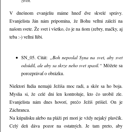
život.“
V dnešnom evanjeliu máme hneď dve skvelé správy.
Evanjelista Ján nám pripomína, že Bohu veľmi záleží na
našom svete. Že svet i všetko, čo je na ňom (zebry, mačky, aj
teba :-) veľmi ľúbi.
SN_05. Citát:
„Boh neposlal Syna na svet, aby svet
odsúdil, ale aby sa skrze neho svet spasil.“
Môžete sa
porozprávať o obrázku.
Niektorí ľudia nemajú Ježiša moc radi, a skôr sa ho boja.
Myslia si, že celé dni len kontroluje, kto čo urobil zle.
Evanjelista nám dnes hovorí, prečo Ježiš prišiel. On je
Záchranca.
Na kúpalisku alebo na pláži pri mori je vždy nejaký plavčík.
Celý deň dáva pozor na ostatných. Je tam preto, aby