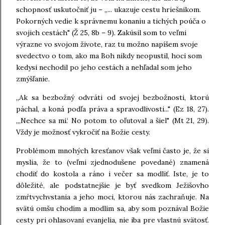
schopnosť uskutočniť ju – „... ukazuje cestu hriešnikom.
Pokorných vedie k správnemu konaniu a tichých poúča o
svojich cestách" (Ž 25, 8b – 9). Zakúsil som to veľmi
výrazne vo svojom živote, raz tu možno napíšem svoje
svedectvo o tom, ako ma Boh nikdy neopustil, hoci som
kedysi nechodil po jeho cestách a nehľadal som jeho
zmýšľanie.
„Ak sa bezbožný odvráti od svojej bezbožnosti, ktorú
páchal, a koná podľa práva a spravodlivosti..." (Ez 18, 27).
„‚Nechce sa mi.‘ No potom to oľutoval a šiel" (Mt 21, 29).
Vždy je možnosť vykročiť na Božie cesty.
Problémom mnohých kresťanov však veľmi často je, že si
myslia, že to (veľmi zjednodušene povedané) znamená
chodiť do kostola a ráno i večer sa modliť. Iste, je to
dôležité, ale podstatnejšie je byť svedkom Ježišovho
zmŕtvychvstania a jeho moci, ktorou nás zachraňuje. Na
svätú omšu chodím a modlím sa, aby som poznával Božie
cesty pri ohlasovaní evanjelia, nie iba pre vlastnú svätosť.