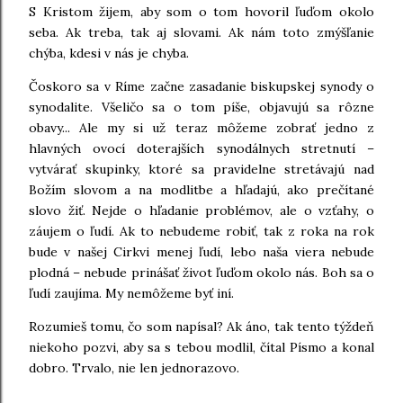
S Kristom žijem, aby som o tom hovoril ľuďom okolo
seba. Ak treba, tak aj slovami. Ak nám toto zmýšľanie
chýba, kdesi v nás je chyba.
Čoskoro sa v Ríme začne zasadanie biskupskej synody o
synodalite. Všeličo sa o tom píše, objavujú sa rôzne
obavy... Ale my si už teraz môžeme zobrať jedno z
hlavných ovocí doterajších synodálnych stretnutí –
vytvárať skupinky, ktoré sa pravidelne stretávajú nad
Božím slovom a na modlitbe a hľadajú, ako prečítané
slovo žiť. Nejde o hľadanie problémov, ale o vzťahy, o
záujem o ľudí. Ak to nebudeme robiť, tak z roka na rok
bude v našej Cirkvi menej ľudí, lebo naša viera nebude
plodná – nebude prinášať život ľuďom okolo nás. Boh sa o
ľudí zaujíma. My nemôžeme byť iní.
Rozumieš tomu, čo som napísal? Ak áno, tak tento týždeň
niekoho pozvi, aby sa s tebou modlil, čítal Písmo a konal
dobro. Trvalo, nie len jednorazovo.