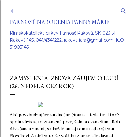
Preskočiť na hlavný obsah
FARNOSŤ NARODENIA PANNY MÁRIE
Rímskokatolícka cirkev Farnosť Raková, SK-023 51
Raková 145, 041/4341222, rakova.fara@gmail.com, IČO
31905145
ZAMYSLENIA: ZNOVA ZÁUJEM O ĽUDÍ
(26. NEDEĽA CEZ ROK)
Aké povzbudzujúce sú dnešné čítania – teda tie, ktoré
spolu súvisia, to znamená prvé, žalm a evanjelium. Boh
dáva šancu zmeniť sa každému, aj tomu najhoršiemu
človekovi. A nielen to, že volá ku zmene, ale dáva aj