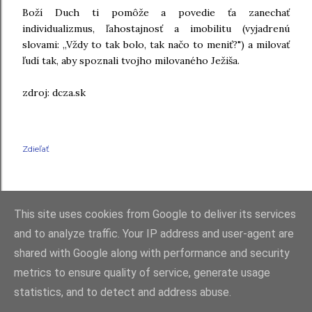
Boží Duch ti pomôže a povedie ťa zanechať
individualizmus, ľahostajnosť a imobilitu (vyjadrenú
slovami: „Vždy to tak bolo, tak načo to meniť?") a milovať
ľudí ta
k, aby spoznali tvojho milovaného Ježiša.
zdroj: dcza.sk
Zdieľať
This site uses cookies from Google to deliver its services
and to analyze traffic. Your IP address and user-agent are
shared with Google along with performance and security
Používa službu Blogger
metrics to ensure quality of service, generate usage
statistics, and to detect and address abuse.
RKC Farnosť Raková 2021