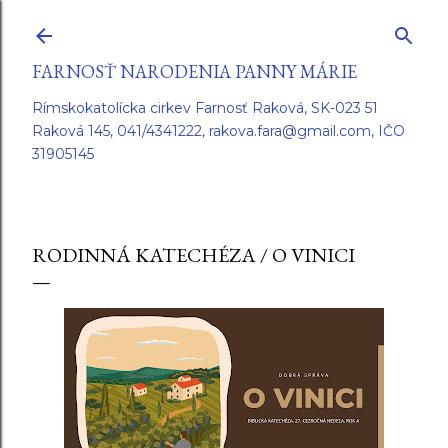
Preskočiť na hlavný obsah
FARNOSŤ NARODENIA PANNY MÁRIE
Rímskokatolícka cirkev Farnosť Raková, SK-023 51
Raková 145, 041/4341222, rakova.fara@gmail.com, IČO
31905145
RODINNÁ KATECHÉZA / O VINICI