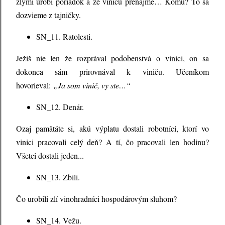
zlými urobí poriadok a že vinicu prenajme… Komu? To sa
dozvieme z tajničky.
SN_11. Ratolesti.
Ježiš nie len že rozprával podobenstvá o vinici, on sa
dokonca sám prirovnával k viniču. Učeníkom
hovorieval:
„Ja som vinič, vy ste…“
SN_12. Denár.
Ozaj pamätáte si, akú výplatu dostali robotníci, ktorí vo
vinici pracovali celý deň? A tí, čo pracovali len hodinu?
Všetci dostali jeden...
SN_13. Zbili.
Čo urobili zlí vinohradníci hospodárovým sluhom?
SN_14. Vežu.