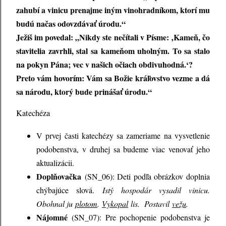
zahubí a vinicu prenajme iným vinohradníkom, ktorí mu
budú načas odovzdávať úrodu.“
Ježiš im povedal: „Nikdy ste nečítali v Písme: ‚Kameň, čo
stavitelia zavrhli, stal sa kameňom uholným. To sa stalo
na pokyn Pána; vec v našich očiach obdivuhodná.‘?
Preto vám hovorím: Vám sa Božie kráľovstvo vezme a dá
sa národu, ktorý bude prinášať úrodu.“
Katechéza
V prvej časti katechézy sa zameriame na vysvetlenie
podobenstva, v druhej sa budeme viac venovať jeho
aktualizácii.
Doplňovačka
(SN_06): Deti podľa obrázkov doplnia
chýbajúce slová.
Istý hospodár vysadil vinicu.
Obohnal ju
plotom
.
Vykopal
lis. Postavil
vežu
.
Nájomné
(SN_07): Pre pochopenie podobenstva je