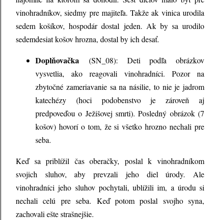
vinohradníkov, siedmy pre majiteľa. Takže ak vinica urodila
sedem košíkov, hospodár dostal jeden. Ak by sa urodilo
sedemdesiat košov hrozna, dostal by ich desať.
Doplňovačka
(SN_08): Deti podľa obrázkov
vysvetlia, ako reagovali vinohradníci. Pozor na
zbytočné zameriavanie sa na násilie, to nie je jadrom
katechézy (hoci podobenstvo je zároveň aj
predpoveďou o Ježišovej smrti). Posledný obrázok (7
košov) hovorí o tom, že si všetko hrozno nechali pre
seba.
Keď sa priblížil čas oberačky, poslal k vinohradníkom
svojich sluhov, aby prevzali jeho diel úrody. Ale
vinohradníci jeho sluhov pochytali, ublížili im, a úrodu si
nechali celú pre seba. Keď potom poslal svojho syna,
zachovali ešte strašnejšie.