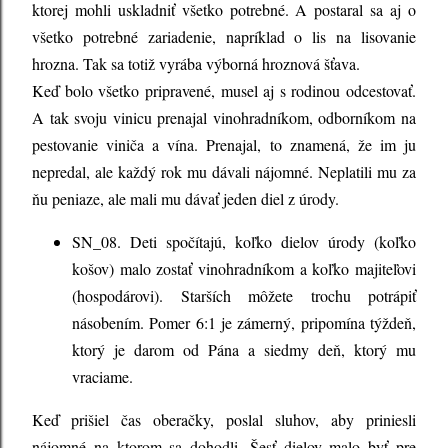
ktorej mohli uskladniť všetko potrebné. A postaral sa aj o
všetko potrebné zariadenie, napríklad o lis na lisovanie
hrozna. Tak sa totiž vyrába výborná hroznová šťava.
Keď bolo všetko pripravené, musel aj s rodinou odcestovať.
A tak svoju vinicu prenajal vinohradníkom, odborníkom na
pestovanie viniča a vína. Prenajal, to znamená, že im ju
nepredal, ale každý rok mu dávali nájomné. Neplatili mu za
ňu peniaze, ale mali mu dávať jeden diel z úrody.
SN_08. Deti spočítajú, koľko dielov úrody (koľko
košov) malo zostať vinohradníkom a koľko majiteľovi
(hospodárovi). Starších môžete trochu potrápiť
násobením. Pomer 6:1 je zámerný, pripomína týždeň,
ktorý je darom od Pána a siedmy deň, ktorý mu
vraciame.
Keď prišiel čas oberačky, poslal sluhov, aby priniesli
nájomné na ktorom sa dohodli. Šesť dielov malo byť pre