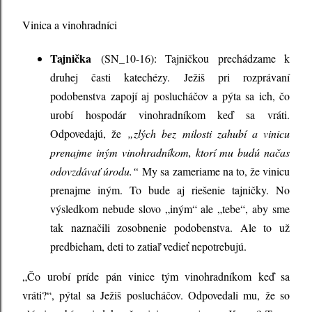
Vinica a vinohradníci
Tajnička
(SN_10-16): Tajničkou prechádzame k
druhej časti katechézy. Ježiš pri rozprávaní
podobenstva zapojí aj poslucháčov a pýta sa ich, čo
urobí hospodár vinohradníkom keď sa vráti.
Odpovedajú, že
„zlých bez milosti zahubí a vinicu
prenajme iným vinohradníkom, ktorí mu budú načas
odovzdávať úrodu.“
My sa zameriame na to, že vinicu
prenajme iným. To bude aj riešenie tajničky. No
výsledkom nebude slovo „iným“ ale „tebe“, aby sme
tak naznačili zosobnenie podobenstva. Ale to už
predbieham, deti to zatiaľ vedieť nepotrebujú.
„Čo urobí príde pán vinice tým vinohradníkom keď sa
vráti?“, pýtal sa Ježiš poslucháčov. Odpovedali mu, že so