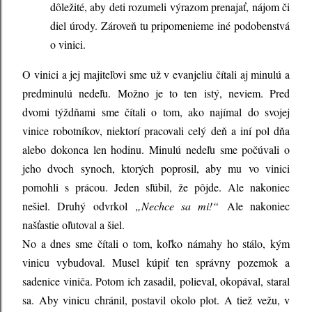
dôležité, aby deti rozumeli výrazom prenajať, nájom či
diel úrody. Zároveň tu pripomenieme iné podobenstvá
o vinici.
O vinici a jej majiteľovi sme už v evanjeliu čítali aj minulú a
predminulú nedeľu. Možno je to ten istý, neviem. Pred
dvomi týždňami sme čítali o tom, ako najímal do svojej
vinice robotníkov, niektorí pracovali celý deň a iní pol dňa
alebo dokonca len hodinu. Minulú nedeľu sme počúvali o
jeho dvoch synoch, ktorých poprosil, aby mu vo vinici
pomohli s prácou. Jeden sľúbil, že pôjde. Ale nakoniec
nešiel. Druhý odvrkol
„Nechce sa mi!“
Ale nakoniec
našťastie oľutoval a šiel.
No a dnes sme čítali o tom, koľko námahy ho stálo, kým
vinicu vybudoval. Musel kúpiť ten správny pozemok a
sadenice viniča. Potom ich zasadil, polieval, okopával, staral
sa. Aby vinicu chránil, postavil okolo plot. A tiež vežu, v