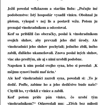
Ježiš povedal veľkňazom a starším ľudu: „Počujte iné
podobenstvo: Istý hospodár vysadil vinicu. Obohnal ju
plotom, vykopal v nej lis a postavil vežu. Potom ju
prenajal vinohradníkom a odcestoval.
Keď sa priblížil čas oberačky, poslal k vinohradníkom
svojich sluhov, aby prevzali jeho diel úrody. Ale
vinohradníci jeho sluhov pochytali; jedného zbili, iného
zabili, ďalšieho ukameňovali. Znova poslal iných sluhov,
viac ako predtým, ale aj s nimi urobili podobne.
Napokon k nim poslal svojho syna, lebo si povedal: ‚K
môjmu synovi budú mať úctu.‘
Ale keď vinohradníci zazreli syna, povedali si: ‚To je
dedič. Poďte, zabime ho a jeho dedičstvo bude naše!‘
Chytili ho, vyvliekli z vinice a zabili.
Keď potom príde pán vinice, čo urobí tým
vinohradníkom?“ Odpovedali mu: „Zlých bez milosti