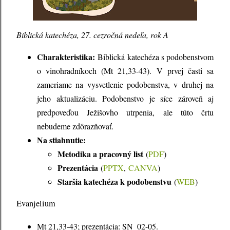
Biblická katechéza, 27. cezročná nedeľa, rok A
Charakteristika:
Biblická katechéza s podobenstvom
o vinohradníkoch (Mt 21,33-43). V prvej časti sa
zameriame na vysvetlenie podobenstva, v druhej na
jeho aktualizáciu. Podobenstvo je síce zároveň aj
predpoveďou Ježišovho utrpenia, ale túto črtu
nebudeme zdôrazňovať.
Na stiahnutie:
Metodika a pracovný list
(
PDF
)
Prezentácia
(
PPTX
,
CANVA
)
Staršia katechéza k podobenstvu
(
WEB
)
Evanjelium
Mt 21,33-43; prezentácia: SN_02-05.