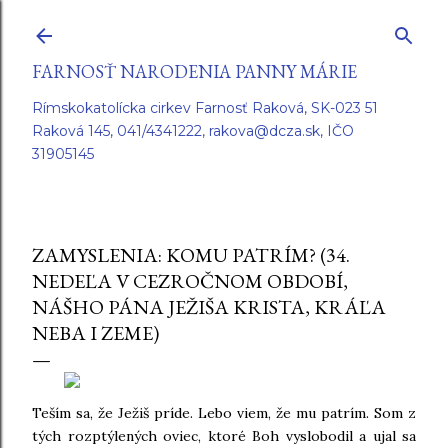
Preskočiť na hlavný obsah
FARNOSŤ NARODENIA PANNY MÁRIE
Rímskokatolícka cirkev Farnosť Raková, SK-023 51
Raková 145, 041/4341222, rakova@dcza.sk, IČO
31905145
ZAMYSLENIA: KOMU PATRÍM? (34.
NEDEĽA V CEZROČNOM OBDOBÍ,
NÁŠHO PÁNA JEŽIŠA KRISTA, KRÁĽA
NEBA I ZEME)
Teším sa, že Ježiš príde. Lebo viem, že mu patrím. Som z
tých rozptýlených oviec, ktoré Boh vyslobodil a ujal sa