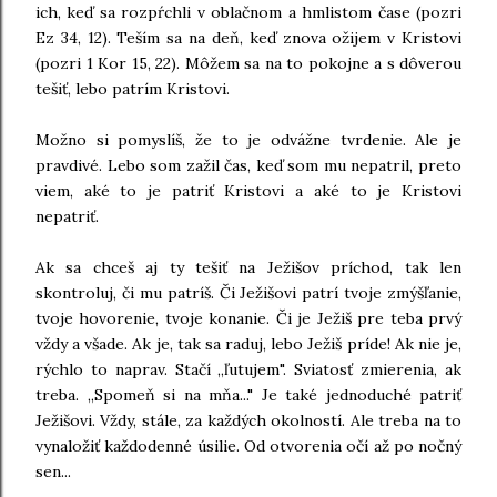
ich, keď sa rozpŕchli v oblačnom a hmlistom čase (pozri
Ez 34, 12). Teším sa na deň, keď znova ožijem v Kristovi
(pozri 1 Kor 15, 22). Môžem sa na to pokojne a s dôverou
tešiť, lebo patrím Kristovi.
Možno si pomyslíš, že to je odvážne tvrdenie. Ale je
pravdivé. Lebo som zažil čas, keď som mu nepatril, preto
viem, aké to je patriť Kristovi a aké to je Kristovi
nepatriť.
Ak sa chceš aj ty tešiť na Ježišov príchod, tak len
skontroluj, či mu patríš. Či Ježišovi patrí tvoje zmýšľanie,
tvoje hovorenie, tvoje konanie. Či je Ježiš pre teba prvý
vždy a všade. Ak je, tak sa raduj, lebo Ježiš príde! Ak nie je,
rýchlo to naprav. Stačí „ľutujem". Sviatosť zmierenia, ak
treba. „Spomeň si na mňa..." Je také jednoduché patriť
Ježišovi. Vždy, stále, za každých okolností. Ale treba na to
vynaložiť každodenné úsilie. Od otvorenia očí až po nočný
sen...