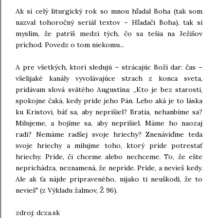
Ak si celý liturgický rok so mnou hľadal Boha (tak som
nazval tohoročný seriál textov – Hľadači Boha), tak si
myslím, že patríš medzi tých, čo sa tešia na Ježišov
príchod. Povedz o tom niekomu...
A pre všetkých, ktorí sledujú – strácajúc Boží dar: čas –
všelijaké kanály vyvolávajúce strach z konca sveta,
pridávam slová svätého Augustína: „Kto je bez starosti,
spokojne čaká, kedy príde jeho Pán. Lebo aká je to láska
ku Kristovi, báť sa, aby neprišiel? Bratia, nehanbíme sa?
Milujeme, a bojíme sa, aby neprišiel. Máme ho naozaj
radi? Nemáme radšej svoje hriechy? Znenáviďme teda
svoje hriechy a milujme toho, ktorý príde potrestať
hriechy. Príde, či chceme alebo nechceme. To, že ešte
neprichádza, neznamená, že nepríde. Príde, a nevieš kedy.
Ale ak ťa nájde pripraveného, nijako ti neuškodí, že to
nevieš" (z Výkladu žalmov, Ž 96).
zdroj: dcza.sk