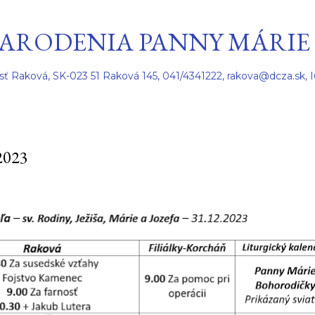
Preskočiť na hlavný obsah
ARODENIA PANNY MÁRIE
sť Raková, SK-023 51 Raková 145, 041/4341222, rakova@dcza.sk, 
2023