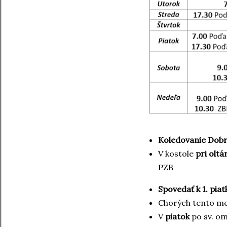
Koledovanie Dobr
V kostole
pri oltá
PZB
Spovedať k 1. piat
Chorých tento m
V
piatok
po sv. o