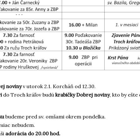
ej noviny
v utorok 2.1. Korcháň od 12.30.
ri
do Troch kráľov budú
krabičky Dobrej noviny
, kto by ešte
ku
budeme pred sv. omšami okrem pondelka.
esiac nebudem.
mši
adorácia do 20.00 hod.