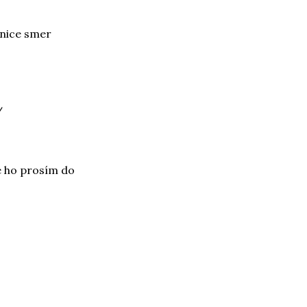
znice smer
/
e ho prosím do