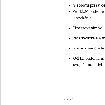
V sobotu pri sv. 
Od 12.30 budeme
Korcháň/
Upratovanie:
od 
Na Silvestra a No
Počas vianočného
Od 1.1
. budeme m
svojich modlitieb
Zdieľať