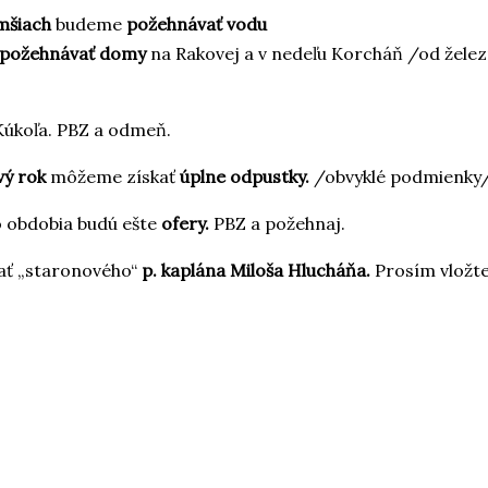
omšiach
budeme
požehnávať vodu
požehnávať domy
na Rakovej a v nedeľu Korcháň /od žele
Kúkoľa. PBZ a odmeň.
vý rok
môžeme získať
úplne odpustky.
/obvyklé podmienky
 obdobia budú ešte
ofery.
PBZ a požehnaj.
ať „staronového“
p. kaplána Miloša Hlucháňa.
Prosím vložt