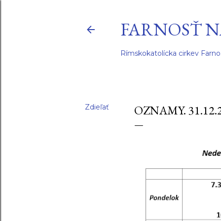
FARNOSŤ N
Rímskokatolícka cirkev Farno
Zdieľať
OZNAMY. 31.12.