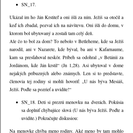
SN_17.
Ukázal im ho Ján Krstiteľ a oni išli za ním. Ježiš sa otočil a
keď ich zbadal, pozval ich na návštevu. Oni išli do domu, v
ktorom bol ubytovaný a zostali tam celý deň.
Ale čo to bol za dom? To nebolo v Betleheme, kde sa Ježiš
narodil, ani v Nazarete, kde býval, ba ani v Kafarnaume,
kam sa presťahoval neskôr. Príbeh sa odohral „v Betánii za
Jordánom, kde Ján krstil“ (Jn 1,28). Asi ubytoval v dome
nejakých príbuzných alebo známych. Len si to predstavte,
členovia tej rodiny si mohli hovoriť: „U nás býva Mesiáš,
Ježiš. Poďte sa pozrieť a uvidíte!“
SN_18. Deti si prezrú menovku na dverách. Pokúsia
sa doplniť chýbajúce slová (U nás býva Ježiš. Poďte a
uvidíte.) Pokračujte diskusiou:
Na menovke chýba meno rodiny. Aké meno by tam mohlo