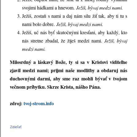
svojimi hádkami a hnevom.
Ježiš, bývaj medzi nami.
Ježiš, zostaň s nami a daj nám silu žiť tak, aby ti tu s
nami bolo dobre.
Ježiš, bývaj medzi nami.
Ježiš, uč nás byť skutočnými kresťani, aby každý, kto
nás stretne zbadal, že žiješ medzi nami.
Ježiš, bývaj
medzi nami.
Milosrdný a láskavý Bože, ty si sa v Kristovi viditeľne
zjavil medzi nami; prijmi naše modlitby a obdaruj nás
duchovnými darmi, aby sme raz mohli bývať v tvojom
večnom príbytku. Skrze Krista, nášho Pána.
zdroj:
tvoj-strom.info
Zdieľať