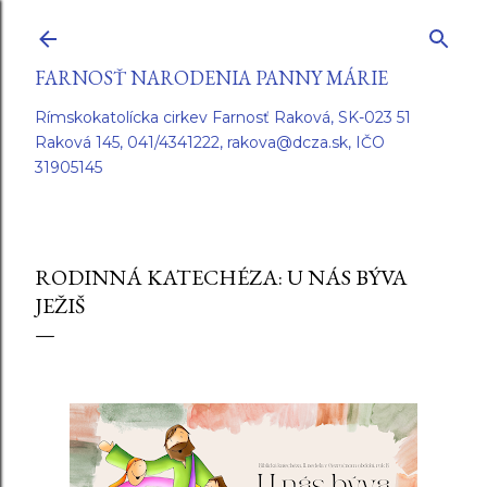
Preskočiť na hlavný obsah
FARNOSŤ NARODENIA PANNY MÁRIE
Rímskokatolícka cirkev Farnosť Raková, SK-023 51
Raková 145, 041/4341222, rakova@dcza.sk, IČO
31905145
RODINNÁ KATECHÉZA: U NÁS BÝVA
JEŽIŠ