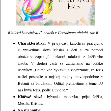
Biblická katechéza, II. nedeľa v Cezročnom období, rok B
Charakteristika:
V prvej časti katechézy pracujeme
si vysvetlíme slovo Mesiáš a deti si za pomoci
obrázkov zopakujú niektoré udalosti z Ježišovho
života. V druhej časti sa zameriame na otázku
učeníkov „Učiteľ, kde bývaš?“ a zvýrazníme, že Ježiš
našiel prístrešie u nejakej rodiny pravdepodobne v
Betánii za Jordánom. Odtiaľ premostíme k téme „U
nás býva Ježiš, poďte a uvidíte.“
Kľúčové slová:
bývanie, menovka, prijať Ježiša,
Mesiáš, Kristus.
Na stiahnutie: