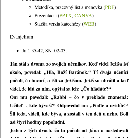
Metodika, pracovný list a menovka (
PDF
)
Prezentácia (
PPTX
,
CANVA
)
Staršia verzia katechézy (
WEB
)
Evanjelium
Jn 1,35-42, SN_02-03.
Ján stál s dvoma zo svojich učeníkov. Keď videl Ježiša ísť
okolo, povedal: „Hľa, Boží Baránok.“ Tí dvaja učeníci
počuli, čo hovorí, a išli za Ježišom. Ježiš sa obrátil a keď
videl, že idú za ním, opýtal sa ich: „Čo hľadáte?“
Oni mu povedali: „Rabbi – čo v preklade znamená:
Učiteľ –, kde bývaš?“ Odpovedal im: „Poďte a uvidíte!“
Šli teda, videli, kde býva, a zostali v ten deň u neho. Boli
asi štyri hodiny popoludní.
Jeden z tých dvoch, čo to počuli od Jána a nasledovali