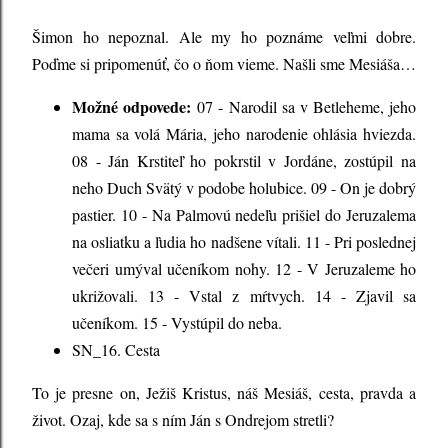
Šimon ho nepoznal. Ale my ho poznáme veľmi dobre.
Poďme si pripomenúť, čo o ňom vieme. Našli sme Mesiáša…
Možné odpovede:
07 - Narodil sa v Betleheme, jeho
mama sa volá Mária, jeho narodenie ohlásia hviezda.
08 - Ján Krstiteľ ho pokrstil v Jordáne, zostúpil na
neho Duch Svätý v podobe holubice. 09 - On je dobrý
pastier. 10 - Na Palmovú nedeľu prišiel do Jeruzalema
na osliatku a ľudia ho nadšene vítali. 11 - Pri poslednej
večeri umýval učeníkom nohy. 12 - V Jeruzaleme ho
ukrižovali. 13 - Vstal z mŕtvych. 14 - Zjavil sa
učeníkom. 15 - Vystúpil do neba.
SN_16. Cesta
To je presne on, Ježiš Kristus, náš Mesiáš, cesta, pravda a
život. Ozaj, kde sa s ním Ján s Ondrejom stretli?