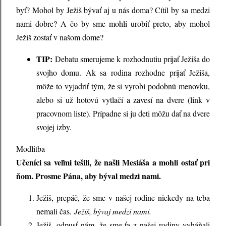
byť? Mohol by Ježiš bývať aj u nás doma? Cítil by sa medzi
nami dobre? A čo by sme mohli urobiť preto, aby mohol
Ježiš zostať v našom dome?
TIP:
Debatu smerujeme k rozhodnutiu prijať Ježiša do
svojho domu. Ak sa rodina rozhodne prijať Ježiša,
môže to vyjadriť tým, že si vyrobí podobnú menovku,
alebo si už hotovú vytlačí a zavesí na dvere (link v
pracovnom liste). Prípadne si ju deti môžu dať na dvere
svojej izby.
Modlitba
Učeníci sa veľmi tešili, že našli Mesiáša a mohli ostať pri
ňom. Prosme Pána, aby býval medzi nami.
Ježiš, prepáč, že sme v našej rodine niekedy na teba
nemali čas.
Ježiš, bývaj medzi nami.
Ježiš, odpusť nám, že sme ťa z našej rodiny vyháňali