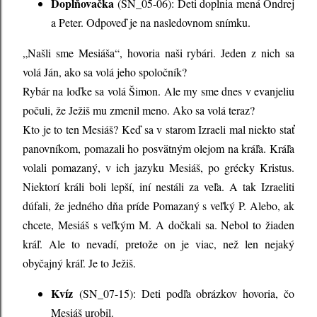
Doplňovačka
(SN_05-06): Deti doplnia mená Ondrej
a Peter. Odpoveď je na nasledovnom snímku.
„Našli sme Mesiáša“, hovoria naši rybári. Jeden z nich sa
volá Ján, ako sa volá jeho spoločník?
Rybár na loďke sa volá Šimon. Ale my sme dnes v evanjeliu
počuli, že Ježiš mu zmenil meno. Ako sa volá teraz?
Kto je to ten Mesiáš? Keď sa v starom Izraeli mal niekto stať
panovníkom, pomazali ho posvätným olejom na kráľa. Kráľa
volali pomazaný, v ich jazyku Mesiáš, po grécky Kristus.
Niektorí králi boli lepší, iní nestáli za veľa. A tak Izraeliti
dúfali, že jedného dňa príde Pomazaný s veľký P. Alebo, ak
chcete, Mesiáš s veľkým M. A dočkali sa. Nebol to žiaden
kráľ. Ale to nevadí, pretože on je viac, než len nejaký
obyčajný kráľ. Je to Ježiš.
Kvíz
(SN_07-15): Deti podľa obrázkov hovoria, čo
Mesiáš urobil.