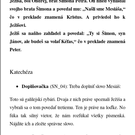
Ježiša, bol Ondrej, brat Šimona Petra. On hneď vyhľadal
svojho brata Šimona a povedal mu: „Našli sme Mesiáša,“
čo v preklade znamená Kristus. A priviedol ho k
Ježišovi.
Ježiš sa naňho zahľadel a povedal: „Ty si Šimon, syn
Jánov, ale budeš sa volať Kéfas,“ čo v preklade znamená
Peter.
Katechéza
Doplňovačka
(SN_04): Treba doplniť slovo Mesiáš:
Toto sú galilejskí rybári. Dvaja z nich práve spoznali Ježiša a
vybrali sa o tom povedať tretiemu. Ten je práve na loďke. No
fúka tak silný vietor, že nám rozfúkal všetky písmenká.
Nájdite ich a zložte správne slovo.