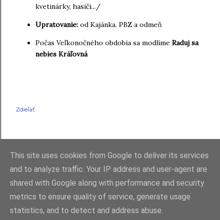
kvetinárky, hasiči.../
Upratovanie:
od Kajánka. PBZ a odmeň
Počas Veľkonočného obdobia sa modlíme
Raduj sa
nebies Kráľovná
Zdieľať
This site uses cookies from Google to deliver its services
and to analyze traffic. Your IP address and user-agent are
shared with Google along with performance and security
Používa službu Blogger
metrics to ensure quality of service, generate usage
statistics, and to detect and address abuse.
RKC Farnosť Raková 2021