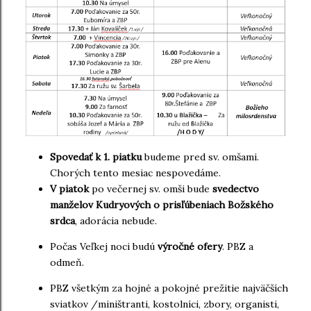
Spovedať k 1. piatku
budeme pred sv. omšami.
Chorých tento mesiac nespovedáme.
V piatok
po večernej sv. omši bude
svedectvo
manželov Kudryových o prisľúbeniach Božského
srdca
, adorácia nebude.
Počas Veľkej noci budú
výročné ofery
. PBZ a
odmeň.
PBZ všetkým za hojné a pokojné prežitie najväčších
sviatkov /miništranti, kostolníci, zbory, organisti,