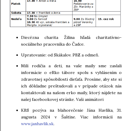
Diecézna charita Žilina hľadá charitatívno-
sociálneho pracovníka do Čadce.
Upratovanie: od Skákalov. PBZ a odmeň.
Milí rodičia a deti, na vaše maily sme zaslali
informácie o eRko tábore spolu s vyhlásením o
zdravotnej spôsobilosti dieťaťa. Prosíme, aby ste si
ich dôkladne preštudovali a v prípade otázok nás
kontaktovali na našom erko maily, ktorý nájdete na
našej facebookovej stránke. Vaši animátori
KBS pozýva na blahorečenie Jána Havlíka, 31.
augusta 2024 v Šaštíne. Viac informácií na
www.janhavlik.sk
.