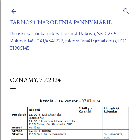
Preskočiť na hlavný obsah
FARNOSŤ NARODENIA PANNY MÁRIE
Rímskokatolícka cirkev Farnosť Raková, SK-023 51
Raková 145, 041/4341222, rakova.fara@gmail.com, IČO
31905145
OZNAMY, 7.7.2024