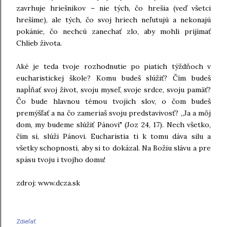
zavrhuje hriešnikov – nie tých, čo hrešia (veď všetci
hrešíme), ale tých, čo svoj hriech neľutujú a nekonajú
pokánie, čo nechcú zanechať zlo, aby mohli prijímať
Chlieb života.
Aké je teda tvoje rozhodnutie po piatich týždňoch v
eucharistickej škole? Komu budeš slúžiť? Čím budeš
napĺňať svoj život, svoju myseľ, svoje srdce, svoju pamäť?
Čo bude hlavnou témou tvojich slov, o čom budeš
premýšľať a na čo zameriaš svoju predstavivosť? „Ja a môj
dom, my budeme slúžiť Pánovi" (Joz 24, 17). Nech všetko,
čím si, slúži Pánovi. Eucharistia ti k tomu dáva silu a
všetky schopnosti, aby si to dokázal. Na Božiu slávu a pre
spásu tvoju i tvojho domu!
zdroj: www.dcza.sk
Zdieľať