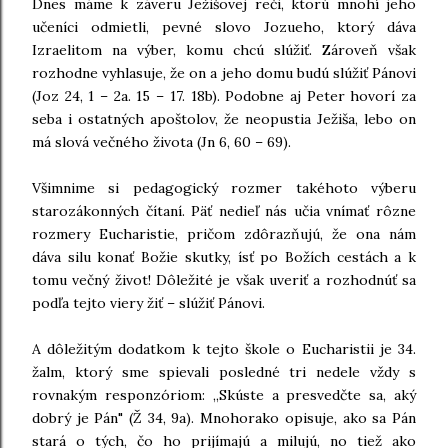
Dnes máme k záveru Ježišovej reči, ktorú mnohí jeho
učeníci odmietli, pevné slovo Jozueho, ktorý dáva
Izraelitom na výber, komu chcú slúžiť. Zároveň však
rozhodne vyhlasuje, že on a jeho domu budú slúžiť Pánovi
(Joz 24, 1 – 2a. 15 – 17. 18b). Podobne aj Peter hovorí za
seba i ostatných apoštolov, že neopustia Ježiša, lebo on
má slová večného života (Jn 6, 60 – 69).
Všimnime si pedagogický rozmer takéhoto výberu
starozákonných čítaní. Päť nedieľ nás učia vnímať rôzne
rozmery Eucharistie, pričom zdôrazňujú, že ona nám
dáva silu konať Božie skutky, ísť po Božích cestách a k
tomu večný život! Dôležité je však uveriť a rozhodnúť sa
podľa tejto viery žiť – slúžiť Pánovi.
A dôležitým dodatkom k tejto škole o Eucharistii je 34.
žalm, ktorý sme spievali posledné tri nedele vždy s
rovnakým responzóriom: „Skúste a presvedčte sa, aký
dobrý je Pán" (Ž 34, 9a). Mnohorako opisuje, ako sa Pán
stará o tých, čo ho prijímajú a milujú, no tiež ako