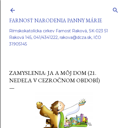
Preskočiť na hlavný obsah
FARNOSŤ NARODENIA PANNY MÁRIE
Rímskokatolícka cirkev Farnosť Raková, SK-023 51
Raková 145, 041/4341222, rakova@dcza.sk, IČO
31905145
ZAMYSLENIA: JA A MÔJ DOM (21.
NEDEĽA V CEZROČNOM OBDOBÍ)