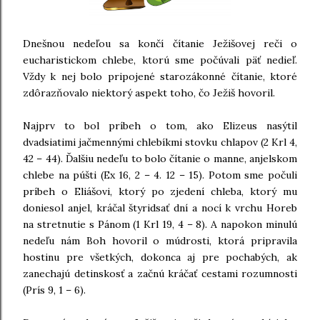
Dnešnou nedeľou sa končí čítanie Ježišovej reči o
eucharistickom chlebe, ktorú sme počúvali päť nedieľ.
Vždy k nej bolo pripojené starozákonné čítanie, ktoré
zdôrazňovalo niektorý aspekt toho, čo Ježiš hovoril.
Najprv to bol príbeh o tom, ako Elizeus nasýtil
dvadsiatimi jačmennými chlebíkmi stovku chlapov (2 Krl 4,
42 – 44). Ďalšiu nedeľu to bolo čítanie o manne, anjelskom
chlebe na púšti (Ex 16, 2 – 4. 12 – 15). Potom sme počuli
príbeh o Eliášovi, ktorý po zjedení chleba, ktorý mu
doniesol anjel, kráčal štyridsať dní a nocí k vrchu Horeb
na stretnutie s Pánom (1 Krl 19, 4 – 8). A napokon minulú
nedeľu nám Boh hovoril o múdrosti, ktorá pripravila
hostinu pre všetkých, dokonca aj pre pochabých, ak
zanechajú detinskosť a začnú kráčať cestami rozumnosti
(Prís 9, 1 – 6).