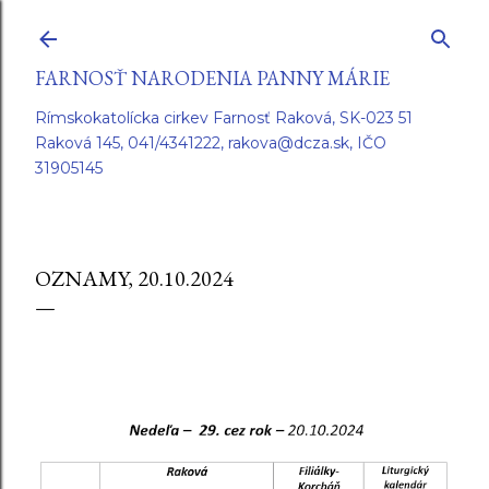
Preskočiť na hlavný obsah
FARNOSŤ NARODENIA PANNY MÁRIE
Rímskokatolícka cirkev Farnosť Raková, SK-023 51
Raková 145, 041/4341222, rakova@dcza.sk, IČO
31905145
OZNAMY, 20.10.2024