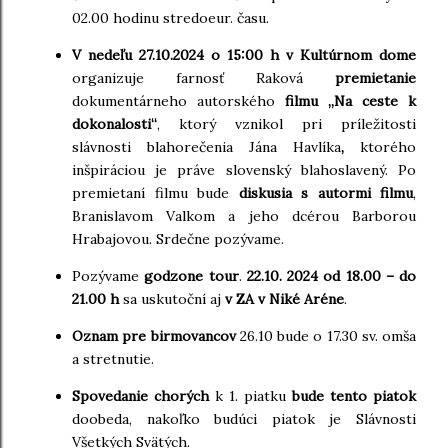
02.00 hodinu stredoeur. času.
V nedeľu 27.10.2024 o 15:00 h
v Kultúrnom dome
organizuje farnosť Raková
premietanie
dokumentárneho autorského
filmu „Na ceste k
dokonalosti“
, ktorý vznikol pri príležitosti
slávnosti blahorečenia Jána Havlíka
,
ktorého
inšpiráciou je práve slovenský blahoslavený. Po
premietaní filmu bude
diskusia s autormi filmu
,
Branislavom Valkom a jeho dcérou Barborou
Hrabajovou. Srdečne pozývame.
Pozývame
godzone tour
.
22.10. 2024 od 18.00 – do
21.00 h
sa uskutoční aj
v ZA v Niké Aréne
.
Oznam pre birmovancov
26.10 bude o 17.30 sv. omša
a stretnutie.
Spovedanie chorých
k 1. piatku
bude tento piatok
doobeda, nakoľko budúci piatok je Slávnosti
Všetkých Svätých.