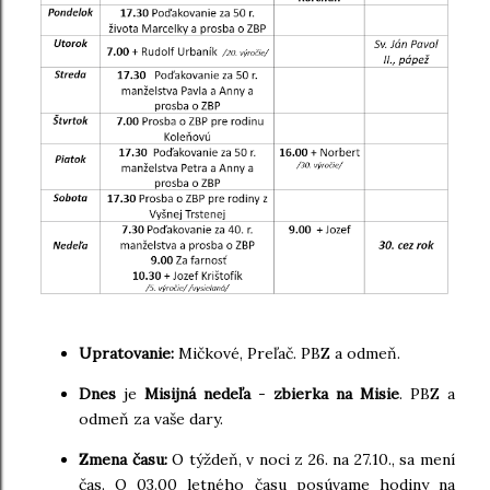
Upratovanie:
Mičkové, Preľač. PBZ a odmeň.
Dnes
je
Misijná nedeľa
-
zbierka na Misie
. PBZ a
odmeň za vaše dary.
Zmena času:
O týždeň, v noci z 26. na 27.10., sa mení
čas. O 03.00 letného času posúvame hodiny na