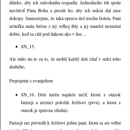
ďaleko, aby ich srdcokniha rozpadla. Jednoducho išli spolu
navštíviť Pána Boha a prosili ho, aby ich srdcia dal zase
dokopy. Samozrejme, že taká oprava tiež trochu bolela. Pani
učiteľka mala hrôzu z tej veľkej ihly a jej manžel neznášal
dobre, keď sa cítil pod tlakom ako v lise…
SN_15.
Ale stálo im to za to, že mohli každý deň čítať v srdci toho
druhého.
Prepojenie s evanjeliom
SN_16. Deti môžu najskôr určiť, ktorú z otázok
farizeji a učeníci položili Ježišovi (prvá), a ktorá z
otázok je správna (druhá).
Farizeji raz priviedli k Ježišovi jednu pani, ktorá sa asi veľmi