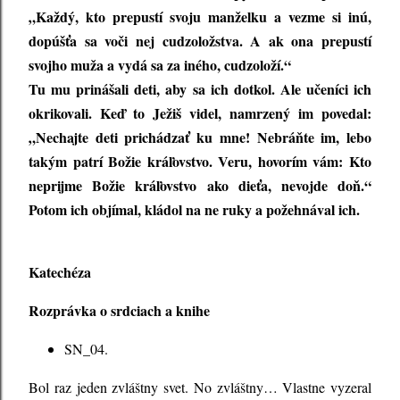
„Každý, kto prepustí svoju manželku a vezme si inú,
dopúšťa sa voči nej cudzoložstva. A ak ona prepustí
svojho muža a vydá sa za iného, cudzoloží.“
Tu mu prinášali deti, aby sa ich dotkol. Ale učeníci ich
okrikovali. Keď to Ježiš videl, namrzený im povedal:
„Nechajte deti prichádzať ku mne! Nebráňte im, lebo
takým patrí Božie kráľovstvo. Veru, hovorím vám: Kto
neprijme Božie kráľovstvo ako dieťa, nevojde doň.“
Potom ich objímal, kládol na ne ruky a požehnával ich.
Katechéza
Rozprávka o srdciach a knihe
SN_04.
Bol raz jeden zvláštny svet. No zvláštny… Vlastne vyzeral