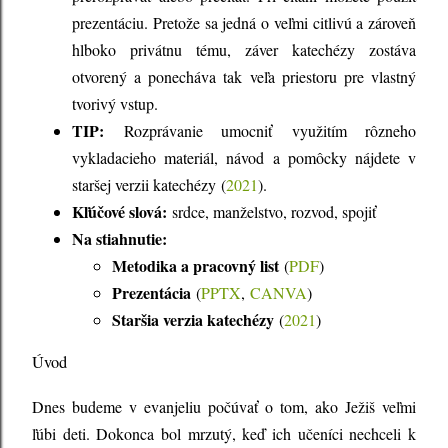
prezentáciu. Pretože sa jedná o veľmi citlivú a zároveň
hlboko privátnu tému, záver katechézy zostáva
otvorený a ponecháva tak veľa priestoru pre vlastný
tvorivý vstup.
TIP:
Rozprávanie umocniť využitím rôzneho
vykladacieho materiál, návod a pomôcky nájdete v
staršej verzii katechézy (
2021
).
Kľúčové slová:
srdce, manželstvo, rozvod, spojiť
Na stiahnutie:
Metodika a pracovný list
(
PDF
)
Prezentácia
(
PPTX
,
CANVA
)
Staršia verzia katechézy
(
2021
)
Úvod
Dnes budeme v evanjeliu počúvať o tom, ako Ježiš veľmi
ľúbi deti. Dokonca bol mrzutý, keď ich učeníci nechceli k