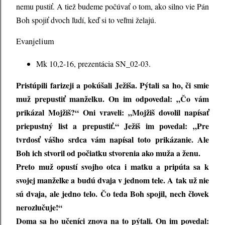
nemu pustiť. A tiež budeme počúvať o tom, ako silno vie Pán
Boh spojiť dvoch ľudí, keď si to veľmi želajú.
Evanjelium
Mk 10,2-16, prezentácia SN_02-03.
Pristúpili farizeji a pokúšali Ježiša. Pýtali sa ho, či smie
muž prepustiť manželku. On im odpovedal: „Čo vám
prikázal Mojžiš?“ Oni vraveli: „Mojžiš dovolil napísať
priepustný list a prepustiť.“ Ježiš im povedal: „Pre
tvrdosť vášho srdca vám napísal toto prikázanie. Ale
Boh ich stvoril od počiatku stvorenia ako muža a ženu.
Preto muž opustí svojho otca i matku a pripúta sa k
svojej manželke a budú dvaja v jednom tele. A tak už nie
sú dvaja, ale jedno telo. Čo teda Boh spojil, nech človek
nerozlučuje!“
Doma sa ho učeníci znova na to pýtali. On im povedal: