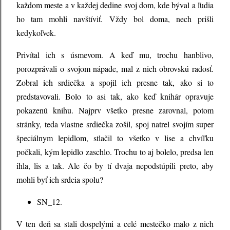
každom meste a v každej dedine svoj dom, kde býval a ľudia
ho tam mohli navštíviť. Vždy bol doma, nech prišli
kedykoľvek.
Privítal ich s úsmevom. A keď mu, trochu hanblivo,
porozprávali o svojom nápade, mal z nich obrovskú radosť.
Zobral ich srdiečka a spojil ich presne tak, ako si to
predstavovali. Bolo to asi tak, ako keď knihár opravuje
pokazenú knihu. Najprv všetko presne zarovnal, potom
stránky, teda vlastne srdiečka zošil, spoj natrel svojím super
špeciálnym lepidlom, stlačil to všetko v lise a chvíľku
počkali, kým lepidlo zaschlo. Trochu to aj bolelo, predsa len
ihla, lis a tak. Ale čo by tí dvaja nepodstúpili preto, aby
mohli byť ich srdcia spolu?
SN_12.
V ten deň sa stali dospelými a celé mestečko malo z nich