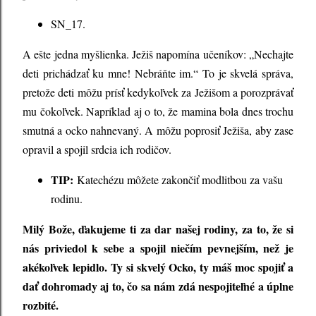
SN_17.
A ešte jedna myšlienka. Ježiš napomína učeníkov: „Nechajte
deti prichádzať ku mne! Nebráňte im.“ To je skvelá správa,
pretože deti môžu prísť kedykoľvek za Ježišom a porozprávať
mu čokoľvek. Napríklad aj o to, že mamina bola dnes trochu
smutná a ocko nahnevaný. A môžu poprosiť Ježiša, aby zase
opravil a spojil srdcia ich rodičov.
TIP:
Katechézu môžete zakončiť modlitbou za vašu
rodinu.
Milý Bože, ďakujeme ti za dar našej rodiny, za to, že si
nás priviedol k sebe a spojil niečím pevnejším, než je
akékoľvek lepidlo. Ty si skvelý Ocko, ty máš moc spojiť a
dať dohromady aj to, čo sa nám zdá nespojiteľné a úplne
rozbité.