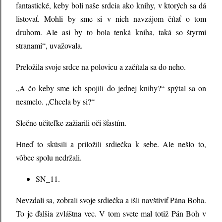
fantastické, keby boli naše srdcia ako knihy, v ktorých sa dá
listovať. Mohli by sme si v nich navzájom čítať o tom
druhom. Ale asi by to bola tenká kniha, taká so štyrmi
stranami“, uvažovala.
Preložila svoje srdce na polovicu a začítala sa do neho.
„A čo keby sme ich spojili do jednej knihy?“ spýtal sa on
nesmelo. „Chcela by si?“
Slečne učiteľke zažiarili oči šťastím.
Hneď to skúsili a priložili srdiečka k sebe. Ale nešlo to,
vôbec spolu nedržali.
SN_11.
Nevzdali sa, zobrali svoje srdiečka a išli navštíviť Pána Boha.
To je ďalšia zvláštna vec. V tom svete mal totiž Pán Boh v