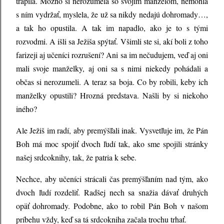
trápila. Možno si nerozumela so svojím manželom, nemohla
s ním vydržať, myslela, že už sa nikdy nedajú dohromady…,
a tak ho opustila. A tak im napadlo, ako je to s tými
rozvodmi. A išli sa Ježiša spýtať. Všimli ste si, akí boli z toho
farizeji aj učeníci rozrušení? Ani sa im nečudujem, veď aj oni
mali svoje manželky, aj oni sa s nimi niekedy pohádali a
občas si nerozumeli. A teraz sa boja. Co by robili, keby ich
manželky opustili? Hrozná predstava. Našli by si niekoho
iného?
Ale Ježiš im radí, aby premýšľali inak. Vysvetľuje im, že Pán
Boh má moc spojiť dvoch ľudí tak, ako sme spojili stránky
našej srdcoknihy, tak, že patria k sebe.
Nechce, aby učeníci strácali čas premýšľaním nad tým, ako
dvoch ľudí rozdeliť. Radšej nech sa snažia dávať druhých
opäť dohromady. Podobne, ako to robil Pán Boh v našom
príbehu vždy, keď sa tá srdcokniha začala trochu trhať.