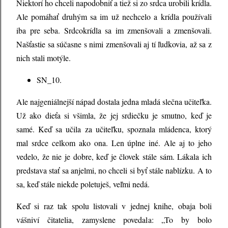
Niektorí ho chceli napodobniť a tiež si zo srdca urobili krídla.
Ale pomáhať druhým sa im už nechcelo a krídla používali
iba pre seba. Srdcokrídla sa im zmenšovali a zmenšovali.
Našťastie sa súčasne s nimi zmenšovali aj tí ľudkovia, až sa z
nich stali motýle.
SN_10.
Ale najgeniálnejší nápad dostala jedna mladá slečna učiteľka.
Už ako dieťa si všimla, že jej srdiečku je smutno, keď je
samé. Keď sa učila za učiteľku, spoznala mládenca, ktorý
mal srdce celkom ako ona. Len úplne iné. Ale aj to jeho
vedelo, že nie je dobre, keď je človek stále sám. Lákala ich
predstava stať sa anjelmi, no chceli si byť stále nablízku. A to
sa, keď stále niekde poletuješ, veľmi nedá.
Keď si raz tak spolu listovali v jednej knihe, obaja boli
vášniví čitatelia, zamyslene povedala: „To by bolo