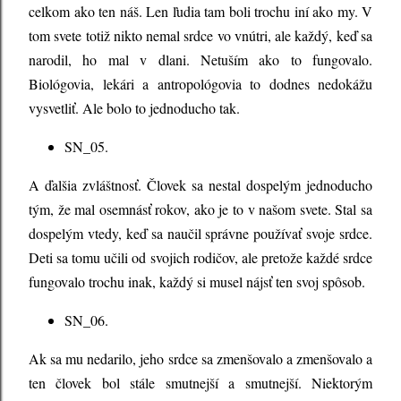
celkom ako ten náš. Len ľudia tam boli trochu iní ako my. V
tom svete totiž nikto nemal srdce vo vnútri, ale každý, keď sa
narodil, ho mal v dlani. Netuším ako to fungovalo.
Biológovia, lekári a antropológovia to dodnes nedokážu
vysvetliť. Ale bolo to jednoducho tak.
SN_05.
A ďalšia zvláštnosť. Človek sa nestal dospelým jednoducho
tým, že mal osemnásť rokov, ako je to v našom svete. Stal sa
dospelým vtedy, keď sa naučil správne používať svoje srdce.
Deti sa tomu učili od svojich rodičov, ale pretože každé srdce
fungovalo trochu inak, každý si musel nájsť ten svoj spôsob.
SN_06.
Ak sa mu nedarilo, jeho srdce sa zmenšovalo a zmenšovalo a
ten človek bol stále smutnejší a smutnejší. Niektorým