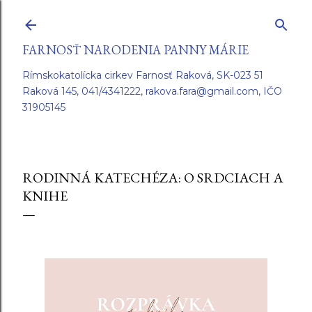
Preskočiť na hlavný obsah
FARNOSŤ NARODENIA PANNY MÁRIE
Rímskokatolícka cirkev Farnosť Raková, SK-023 51
Raková 145, 041/4341222, rakova.fara@gmail.com, IČO
31905145
RODINNÁ KATECHÉZA: O SRDCIACH A
KNIHE