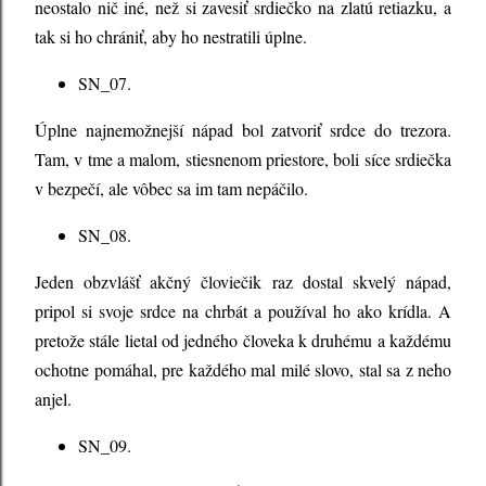
neostalo nič iné, než si zavesiť srdiečko na zlatú retiazku, a
tak si ho chrániť, aby ho nestratili úplne.
SN_07.
Úplne najnemožnejší nápad bol zatvoriť srdce do trezora.
Tam, v tme a malom, stiesnenom priestore, boli síce srdiečka
v bezpečí, ale vôbec sa im tam nepáčilo.
SN_08.
Jeden obzvlášť akčný človiečik raz dostal skvelý nápad,
pripol si svoje srdce na chrbát a používal ho ako krídla. A
pretože stále lietal od jedného človeka k druhému a každému
ochotne pomáhal, pre každého mal milé slovo, stal sa z neho
anjel.
SN_09.