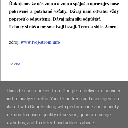
Ďakujeme, že nás znova a znova spájaš a opravuješ naše
pokrivené a potrhané vzťahy. Dávaj nám odvahu vždy
poprosiť o odpustenie. Dávaj nám silu odpúšťať.
Lebo ty si náš a my sme tvoji i svoji. Teraz a stále. Amen.
www.tvoj-strom.info
zdroj:
Zdieľať
This site uses cookies from Google to deliver its services
and to analyze traffic. Your IP address and user-agent are
shared with Google along with performance and security
Používa službu Blogger
metrics to ensure quality of service, generate usage
statistics, and to detect and address abuse.
RKC Farnosť Raková 2021