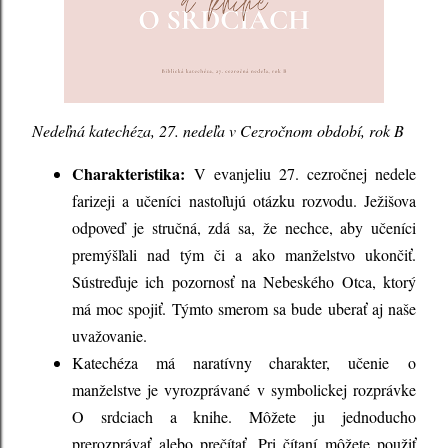
Nedeľná katechéza, 27. nedeľa v Cezročnom období, rok B
Charakteristika:
V evanjeliu 27. cezročnej nedele
farizeji a učeníci nastoľujú otázku rozvodu. Ježišova
odpoveď je stručná, zdá sa, že nechce, aby učeníci
premýšľali nad tým či a ako manželstvo ukončiť.
Sústreďuje ich pozornosť na Nebeského Otca, ktorý
má moc spojiť. Týmto smerom sa bude uberať aj naše
uvažovanie.
Katechéza má naratívny charakter, učenie o
manželstve je vyrozprávané v symbolickej rozprávke
O srdciach a knihe. Môžete ju jednoducho
prerozprávať alebo prečítať. Pri čítaní môžete použiť