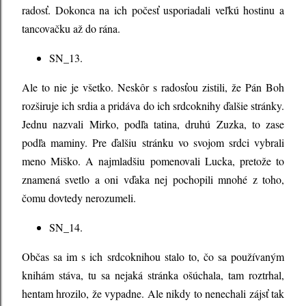
radosť. Dokonca na ich počesť usporiadali veľkú hostinu a
tancovačku až do rána.
SN_13.
Ale to nie je všetko. Neskôr s radosťou zistili, že Pán Boh
rozširuje ich srdia a pridáva do ich srdcoknihy ďalšie stránky.
Jednu nazvali Mirko, podľa tatina, druhú Zuzka, to zase
podľa maminy. Pre ďalšiu stránku vo svojom srdci vybrali
meno Miško. A najmladšiu pomenovali Lucka, pretože to
znamená svetlo a oni vďaka nej pochopili mnohé z toho,
čomu dovtedy nerozumeli.
SN_14.
Občas sa im s ich srdcoknihou stalo to, čo sa používaným
knihám stáva, tu sa nejaká stránka ošúchala, tam roztrhal,
hentam hrozilo, že vypadne. Ale nikdy to nenechali zájsť tak