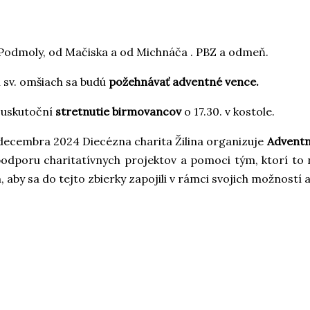
Podmoly, od Mačiska a od Michnáča . PBZ a odmeň.
 sv. omšiach sa budú
požehnávať adventné vence.
a uskutoční
stretnutie birmovancov
o 17.30. v kostole.
 decembra 2024 Diecézna charita Žilina organizuje
Adventn
odporu charitatívnych projektov a pomoci tým, ktorí to n
 aby sa do tejto zbierky zapojili v rámci svojich možností 