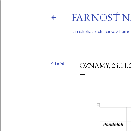
FARNOSŤ N
Rímskokatolícka cirkev Farno
Zdieľať
OZNAMY, 24.11.