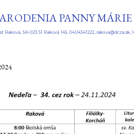
Preskočiť na hlavný obsah
ARODENIA PANNY MÁRIE
sť Raková, SK-023 51 Raková 145, 041/4341222, rakova@dcza.sk, 
2024