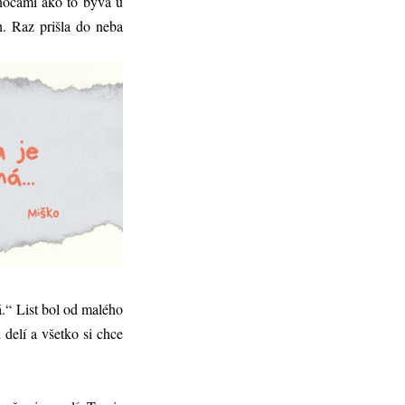
anocami ako to býva u
ch. Raz prišla do neba
á.“ List bol od malého
delí a všetko si chce