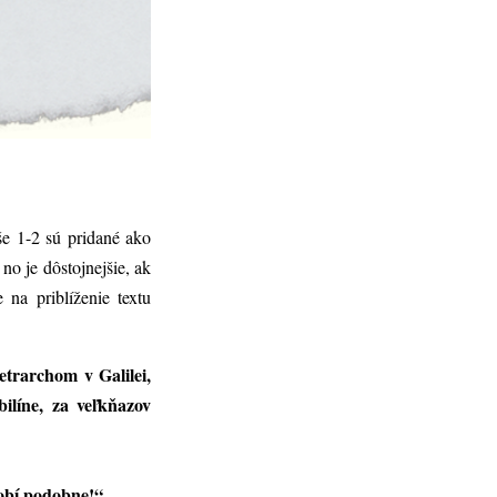
rše 1-2 sú pridané ako
no je dôstojnejšie, ak
 na priblíženie textu
etrarchom v Galilei,
ilíne, za veľkňazov
robí podobne!“