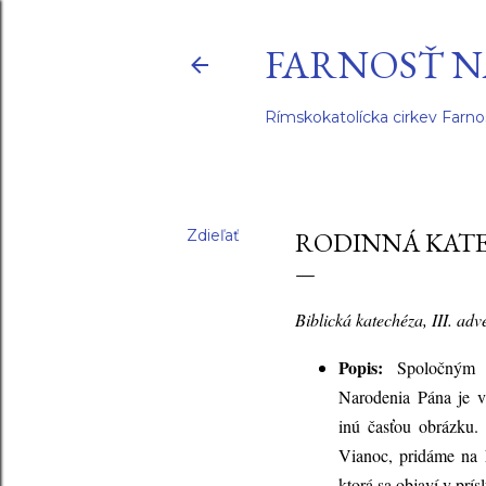
FARNOSŤ N
Rímskokatolícka cirkev Farno
Zdieľať
RODINNÁ KATE
Biblická katechéza, III. ad
Popis:
Spoločným 
Narodenia Pána je v
inú časťou obrázku.
Vianoc, pridáme na 
ktorá sa objaví v prís