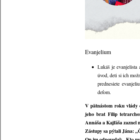
Evanjelium
Lukáš je evanjelista 
úvod, deti si ich mož
prednesiete evanjeli
deťom.
V pätnástom roku vlády ci
jeho brat Filip tetrarch
Annáša a Kajfáša zaznel 
Zástupy sa pýtali Jána: 
On im odpovedal: „Kto má 