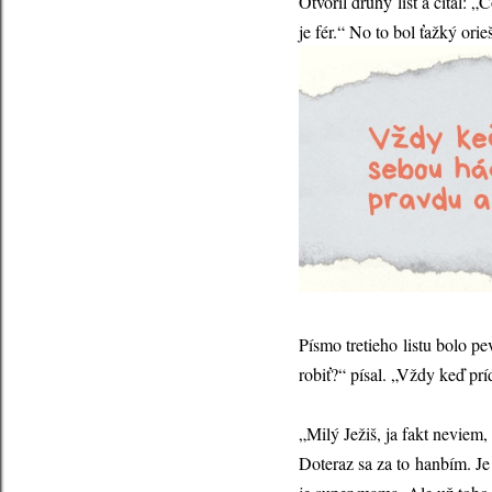
Otvoril druhý list a čítal:
je fér.“ No to bol ťažký orie
Písmo tretieho listu bolo p
robiť?“ písal. „Vždy keď pr
„Milý Ježiš, ja fakt neviem
Doteraz sa za to hanbím. J