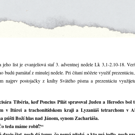
a jeho list je evanjeliová stať 3. adventnej nedele Lk 3,1-2.10-18. Ve
no budú pamätať z minulej nedele. Pri čítaní môžete využiť prezentáciu, 
um najprv postojačky z knihy Svätého písma a prezentáciu využijete
sára Tibéria, keď Poncius Pilát spravoval Judeu a Herodes bol t
om v Itúrei a trachonitídskom kraji a Lyzaniáš tetrarchom v Ab
na púšti Boží hlas nad Jánom, synom Zachariáša.
„Čo teda máme robiť?“
dvoje šiat, nech dá tomu, čo nemá nijaké, a kto má jedlo, nech u