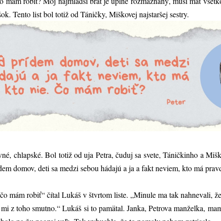
 „Čo mám robiť? Môj najmladší brat je úplne rozmaznaný, musí mať všetko
šok. Tento list bol totiž od Táničky, Miškovej najstaršej sestry.
evné, chlapské. Bol totiž od uja Petra, čuduj sa svete, Táničkinho a 
ídem domov, deti sa medzi sebou hádajú a ja a fakt neviem, kto má pravd
, čo mám robiť“ čítal Lukáš v štvrtom liste. „Minule ma tak nahnevali, 
e mi z toho smutno.“ Lukáš si to pamätal. Janka, Petrova manželka, ma