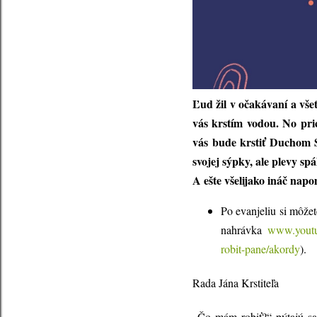
Ľud žil v očakávaní a vše
vás krstím vodou. No pri
vás bude krstiť Duchom 
svojej sýpky, ale plevy sp
A ešte všelijako ináč napo
Po evanjeliu si môže
nahrávka
www.yout
robit-pane/akordy
).
Rada Jána Krstiteľa
„Čo mám robiť?“ pýtajú sa v