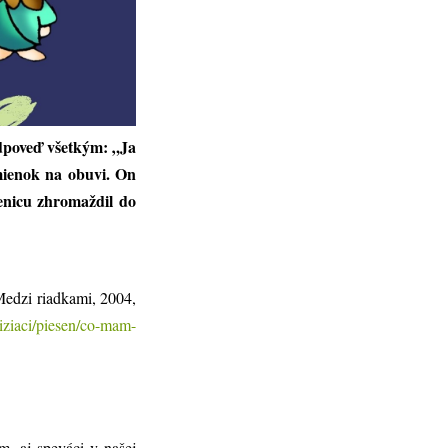
 odpoveď všetkým: „Ja
mienok na obuvi. On
enicu zhromaždil do
Medzi riadkami, 2004,
iziaci/piesen/co-mam-
m, aj speváci v našej