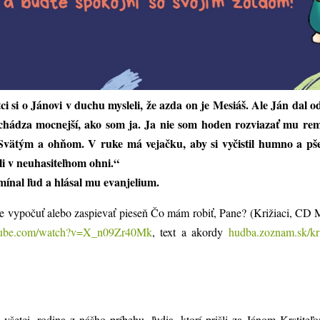
tci si o Jánovi v duchu mysleli, že azda on je Mesiáš. Ale Ján dal
chádza mocnejší, ako som ja. Ja nie som hoden rozviazať mu re
Svätým a ohňom. V ruke má vejačku, aby si vyčistil humno a pš
áli v neuhasiteľnom ohni.“
mínal ľud a hlásal mu evanjelium.
te vypočuť alebo zaspievať pieseň Čo mám robiť, Pane? (Križiaci, CD 
ube.com/watch?v=X_n09Zr40Mk
, text a akordy
hudba.zoznam.sk/kr
šetci, rodina z nášho príbehu, ľudia, ktorí prišli za Jánom Krstiteľo