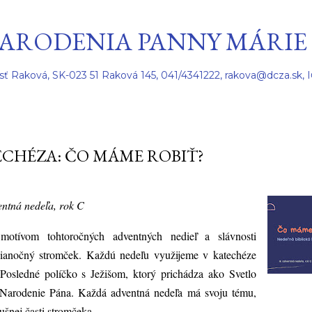
Preskočiť na hlavný obsah
ARODENIA PANNY MÁRIE
sť Raková, SK-023 51 Raková 145, 041/4341222, rakova@dcza.sk, 
CHÉZA: ČO MÁME ROBIŤ?
ventná nedeľa, rok C
motívom tohtoročných adventných nedieľ a slávnosti
ianočný stromček. Každú nedeľu využijeme v katechéze
 Posledné políčko s Ježišom, ktorý prichádza ako Svetlo
Narodenie Pána. Každá adventná nedeľa má svoju tému,
lušnej časti stromčeka.