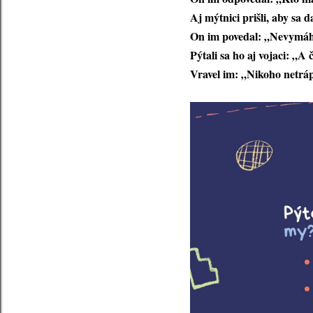
Aj mýtnici prišli, aby sa d
On im povedal: „Nevymáhaj
Pýtali sa ho aj vojaci: „
Vravel im: „Nikoho netráp