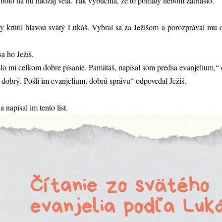
bolo na ňu naozaj veľa. Tak vybuchla, že to pomaly nebom zatriaslo.
 krútil hlavou svätý Lukáš. Vybral sa za Ježišom a porozprával mu o 
sa ho Ježiš.
šlo mi celkom dobre písanie. Pamätáš, napísal som predsa evanjelium,“
i dobrý. Pošli im evanjelium, dobrú správu“ odpovedal Ježiš.
a napísal im tento list.