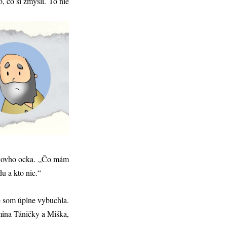
, čo si zmyslí. To nie
Miškovho ocka. „Čo mám
u a kto nie.“
že som úplne vybuchla.
mina Táničky a Miška,