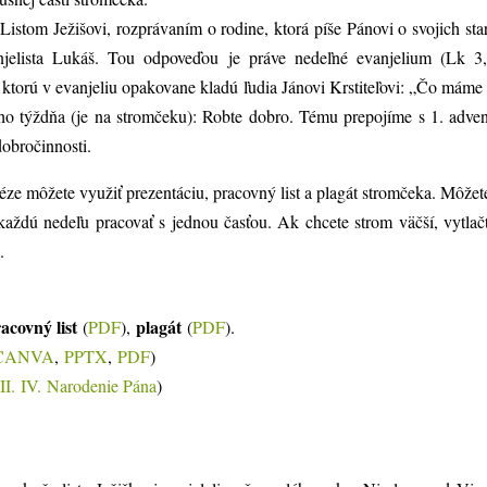
istom Ježišovi, rozprávaním o rodine, ktorá píše Pánovi o svojich star
njelista Lukáš. Tou odpoveďou je práve nedeľné evanjelium (Lk 3
 ktorú v evanjeliu opakovane kladú ľudia Jánovi Krstiteľovi: „Čo máme
ho týždňa (je na stromčeku): Robte dobro. Tému prepojíme s 1. adve
obročinnosti.
éze môžete využiť prezentáciu, pracovný list a plagát stromčeka. Môžete 
každú nedeľu pracovať s jednou časťou. Ak chcete strom väčší, vytlač
.
acovný list
plagát
(
PDF
),
(
PDF
).
CANVA
,
PPTX
,
PDF
)
II.
IV.
Narodenie Pána
)