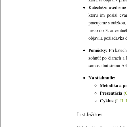
Katechézu uvedieme L
ktorú im poslal eva
pracujeme s otázkou,
heslo do 3. adventné
objavila požiadavka d
Pomôcky:
Pri katech
zohnúť po čiarach a 
samostatnú stranu A4
Na stiahnutie:
Metodika a pr
Prezentácia
(
Cyklus
(
I.
II.
I
List Ježišovi