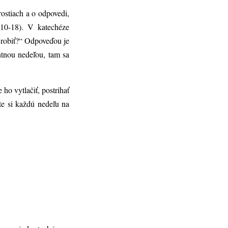
ostiach a o odpovedi,
,10-18). V katechéze
 robiť?“ Odpoveďou je
ntnou nedeľou, tam sa
ho vytlačiť, postrihať
te si každú nedeľu na