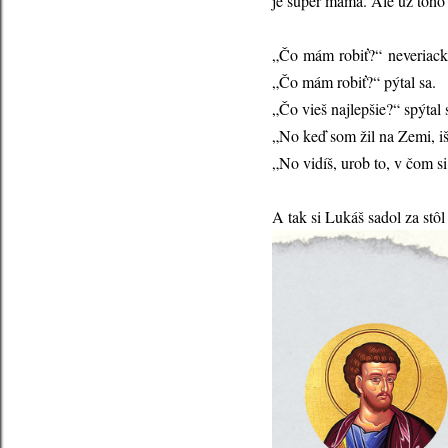
je super mama. Ale už toho 
„Čo mám robiť?“ neveriacky
„Čo mám robiť?“ pýtal sa.
„Čo vieš najlepšie?“ spýtal 
„No keď som žil na Zemi, i
„No vidíš, urob to, v čom s
A tak si Lukáš sadol za stôl 