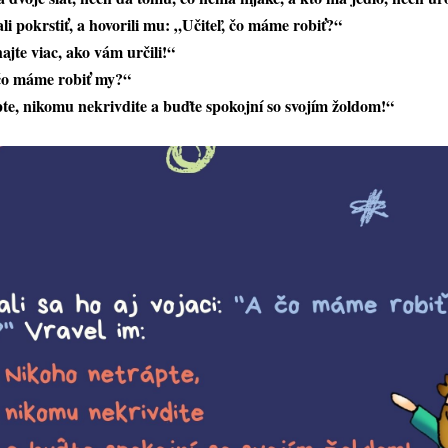
ali pokrstiť, a hovorili mu: „Učiteľ, čo máme robiť?“
te viac, ako vám určili!“
A čo máme robiť my?“
te, nikomu nekrivdite a buďte spokojní so svojím žoldom!“