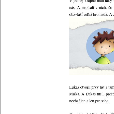
V jednej krajine mali taký 
nás. A nepísali v nich, čo 
obzvlášť veľká hromada. A 
Lukáš otvoril prvý list a t
Miška. A Lukáš tušil, preč
nechať len a len pre seba.