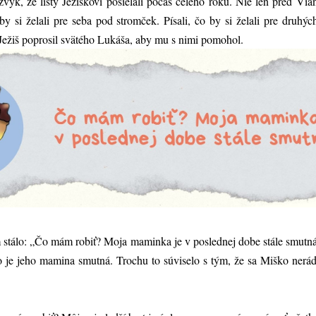
zvyk, že listy Ježiškovi posielali počas celého roku. Nie len pred Vi
by si želali pre seba pod stromček. Písali, čo by si želali pre druhý
Ježiš poprosil svätého Lukáša, aby mu s nimi pomohol.
am stálo: „Čo mám robiť? Moja maminka je v poslednej dobe stále smutn
o je jeho mamina smutná. Trochu to súviselo s tým, že sa Miško nerád 