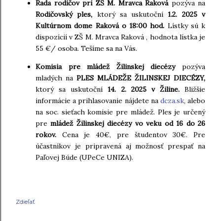
Rada rodičov pri ZŠ M. Mravca Raková
pozýva na
Rodičovský ples,
ktorý sa uskutoční
1.2. 2025 v
Kultúrnom dome Raková o 18:00 hod.
Lístky sú k
dispozícií v ZŠ M. Mravca Raková , hodnota lístka je
55 €/ osoba. Tešíme sa na Vás.
Komisia pre mládež Žilinskej diecézy
pozýva
mladých na
PLES MLÁDEŽE ŽILINSKEJ DIECÉZY,
ktorý sa uskutoční
14. 2. 2025 v Žiline.
Bližšie
informácie a prihlasovanie nájdete na
dcza.sk
, alebo
na soc. sieťach komisie pre mládež. Ples je určený
pre
mládež Žilinskej diecézy vo veku od 16 do 26
rokov.
Cena je 40€, pre študentov 30€. Pre
účastníkov je pripravená aj možnosť prespať na
Paľovej Búde (UPeCe UNIZA).
Zdieľať