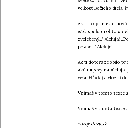
svetlo... prišlo na sv
veľkosť Božieho diela, 
Ak ti to prinieslo novú
isté spolu urobte so s
zvelebený..." Aleluja! „P
poznali." Aleluja!
Ak ti doteraz robilo pr
Aké nápevy na Aleluja 
veľa. Hľadaj a vlož si d
Vnímaš v tomto texte s
Vnímaš v tomto texte J
zdroj: dcza.sk