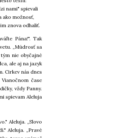
iesto textu:
zi nami" spievali
ka ako možnosť,
im znova odhaliť.
váľte Pána!". Tak
 vetu. „Múdrosť sa
a tým nie obyčajné
ca, ale aj na jazyk
m. Cirkev nás dnes
to Vianočnom čase
ičky, vždy Panny.
i spievam Aleluja
o." Aleluja. „Slovo
í." Aleluja. „Pravé