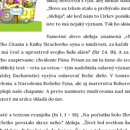
nikdy nestretol s tým, aby niekde nam
„Slovo sa telom stalo a prebývalo med
„Aleluja", ale keď nám to Cirkev ponú
iste to má nejaký význam. Tak ho skús
Samotné slovo aleluja znamená „ch
vého čítania z Knihy Sirachovho syna o múdrosti, za každú
 má česť a uprostred svojho ľudu slávu" (Sir 24, 1b). A z
jeho zaspievanie, chválenie Pána. Priam sa mi tu tisne do srd
 biblický text – veta za vetou – tým nadobúda oslavný význa
každej Eucharistie) vyzýva oslavovať Božie dielo. V tom
lenia a Narodenia Božieho Syna, ale aj materstva Bohorod
yšujú naše chápanie. A preto namiesto mudrovania nad nim
ktoré mi srdce vkladá do úst.
té s textom evanjelia (Jn 1, 1 – 18): „Na počiatku bolo Slov
„Všetko povstalo skrze neho." Aleluja. „Život bol svetlom ľud