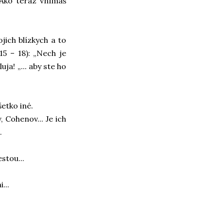
? Ako teraz vnímaš
jich blízkych a to
15 – 18): „Nech je
luja! „... aby ste ho
etko iné.
 Cohenov... Je ich
.
stou...
...