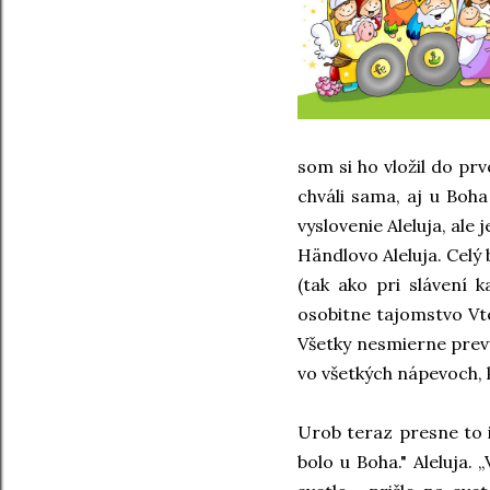
som si ho vložil do pr
chváli sama, aj u Boha
vyslovenie Aleluja, ale 
Händlovo Aleluja. Celý
(tak ako pri slávení 
osobitne tajomstvo Vte
Všetky nesmierne prev
vo všetkých nápevoch, 
Urob teraz presne to is
bolo u Boha." Aleluja. 