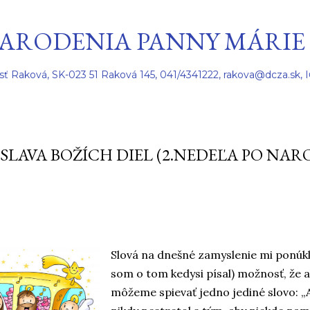
Preskočiť na hlavný obsah
ARODENIA PANNY MÁRIE
sť Raková, SK-023 51 Raková 145, 041/4341222, rakova@dcza.sk, 
SLAVA BOŽÍCH DIEL (2.NEDEĽA PO NAR
Slová na dnešné zamyslenie mi ponúkla
som o tom kedysi písal) možnosť, že
môžeme spievať jedno jediné slovo: „Al