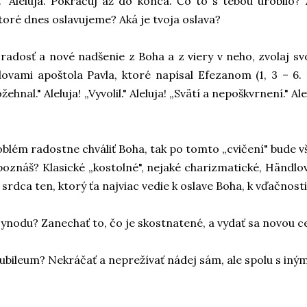
et." Aleluja. Pokračuj až do konca. Čo to s tebou urobilo
ktoré dnes oslavujeme? Aká je tvoja oslava?
 radosť a nové nadšenie z Boha a z viery v neho, zvolaj svo
lovami apoštola Pavla, ktoré napísal Efezanom (1, 3 – 6. 
ožehnal." Aleluja! „Vyvolil." Aleluja! „Svätí a nepoškvrnení." Ale
oblém radostne chváliť Boha, tak po tomto „cvičení" bude vš
poznáš? Klasické „kostolné", nejaké charizmatické, Händlov,
o srdca ten, ktorý ťa najviac vedie k oslave Boha, k vďačnosti
ynodu? Zanechať to, čo je skostnatené, a vydať sa novou ce
ubileum? Nekráčať a neprežívať nádej sám, ale spolu s inými