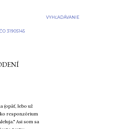
VYHĽADÁVANIE
IČO 31905145
ODENÍ
 (opäť, lebo už
 ako responzórium
eluja." Asi som sa