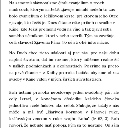
Na samotnú slávnosť sme čítali evanjelium o troch
mudrcoch, ktorým sa Ježiš zjavuje, minulú nedeľu to zas
bolo evanjelium o Ježišovom krste, pri ktorom jeho Otec
zjavuje, kto Ježiš je. Dnes čítame ešte príbeh o svadbe v
Káne, kde Ježiš premenil vodu na víno a tak zjavil seba
samého učeníkom, ktorí v neho uverili. Tým sa završuje
celá slávnosť Zjavenia Pána. To sú strohé informácie.
No Duch chce tieto udalosti aj pre nás, pre našu dobu
naplniť životom, dať im rozmer, ktorý môžeme reálne žiť
v našich podmienkach a okolnostiach. Pozrime sa preto
na prvé čítanie – z Knihy proroka Izaiáša, aby sme obraz
svadby v Káne videli v iných, širších súvislostiach.
Boh ústami proroka neoslovuje jeden svadobný pár, ale
celý Izrael, v konečnom dôsledku každého človeka
jednotlivo i celé ľudstvo ako celok. Sľubuje, že každý z nás
môže a má byť „žiarivou korunou v Pánovej ruke,
kráľovským vencom v ruke svojho Boha" (Iz 62, 3). Boh
hovorí, že nebude mať pokoja, kým sa to nestane. On sám