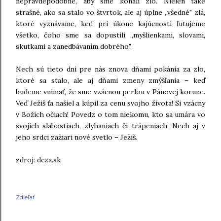
nepravdepodobné, aby sme konali zlo. Nielen také
strašné, ako sa stalo vo štvrtok, ale aj úplne „všedné" zlá,
ktoré vyznávame, keď pri úkone kajúcnosti ľutujeme
všetko, čoho sme sa dopustili „myšlienkami, slovami,
skutkami a zanedbávaním dobrého".
Nech sú tieto dni pre nás znova dňami pokánia za zlo,
ktoré sa stalo, ale aj dňami zmeny zmýšľania – keď
budeme vnímať, že sme vzácnou perlou v Pánovej korune.
Veď Ježiš ťa našiel a kúpil za cenu svojho života! Si vzácny
v Božích očiach! Povedz o tom niekomu, kto sa umára vo
svojich slabostiach, zlyhaniach či trápeniach. Nech aj v
jeho srdci zažiari nové svetlo – Ježiš.
zdroj: dcza.sk
Zdieľať