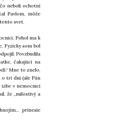
 čo neboli ochotní
tal Pavlom, môže
tento svet.
ocnici. Pohol ma k
e. Fyzicky som bol
odpojil. Povzbudila
atke, čakajúci na
dí.“ Mne to znelo,
o tri dni (ale Pán
v izbe v nemocnici
l, že „milostivý a
nojím... prinesie