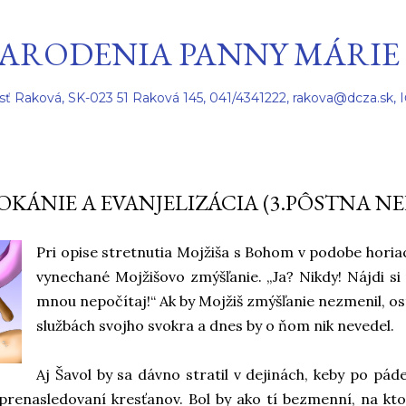
Preskočiť na hlavný obsah
ARODENIA PANNY MÁRIE
sť Raková, SK-023 51 Raková 145, 041/4341222, rakova@dcza.sk, 
OKÁNIE A EVANJELIZÁCIA (3.PÔSTNA N
Pri opise stretnutia Mojžiša s Bohom v podobe horia
vynechané Mojžišovo zmýšľanie. „Ja? Nikdy! Nájdi si
mnou nepočítaj!“ Ak by Mojžiš zmýšľanie nezmenil, os
službách svojho svokra a dnes by o ňom nik nevedel.
Aj Šavol by sa dávno stratil v dejinách, keby po p
prenasledovaní kresťanov. Bol by ako tí bezmenní, na kto