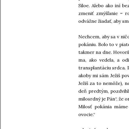
Siloe. Alebo ako iní be
zmeniť zmýšľanie = r
odvážne žiadať, aby sme
Nechcem, aby sa v ničo
pokániu. Bolo to v piat
takmer na dne. Hovoril 
ma, ako vedela, a odi
transplantáciu srdca. 
akoby mi sám Ježiš pove
Ježiš za to nemôže), n
deň predtým, pozdvihli
milosrdný je Pán“, že on 
Milosť pokánia máme s
ovocie.“