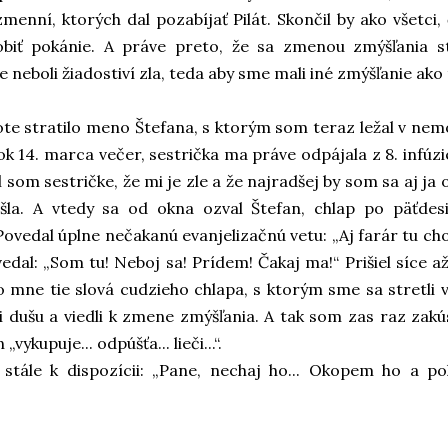
zmenní, ktorých dal pozabíjať Pilát. Skončil by ako všetci,
obiť pokánie. A práve preto, že sa zmenou zmýšľania s
 neboli žiadostiví zla, teda aby sme mali iné zmýšľanie ako 
te stratilo meno Štefana, s ktorým som teraz ležal v nem
ok 14. marca večer, sestrička ma práve odpájala z 8. infúzi
som sestričke, že mi je zle a že najradšej by som sa aj ja 
šla. A vtedy sa od okna ozval Štefan, chlap po päťdesi
Povedal úplne nečakanú evanjelizačnú vetu: „Aj farár tu cho
dal: „Som tu! Neboj sa! Prídem! Čakaj ma!“ Prišiel síce až 
o mne tie slová cudzieho chlapa, s ktorým sme sa stretli 
 dušu a viedli k zmene zmýšľania. A tak som zas raz zakúsi
„vykupuje... odpúšťa... lieči...“.
tále k dispozícii: „Pane, nechaj ho... Okopem ho a poh