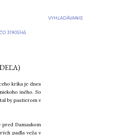
VYHĽADÁVANIE
IČO 31905145
EDEĽA)
ceho kríka je dnes
 niekoho iného. So
tal by pastierom v
áde pred Damaskom
rých padla veža v