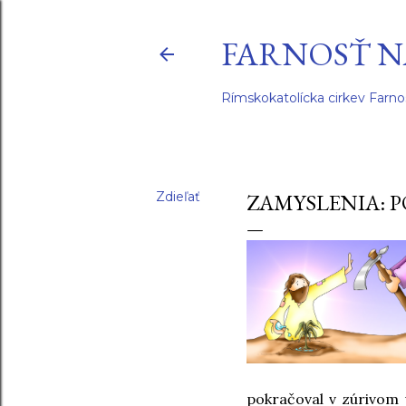
FARNOSŤ N
Rímskokatolícka cirkev Farno
Zdieľať
ZAMYSLENIA: P
pokračoval v zúrivom 